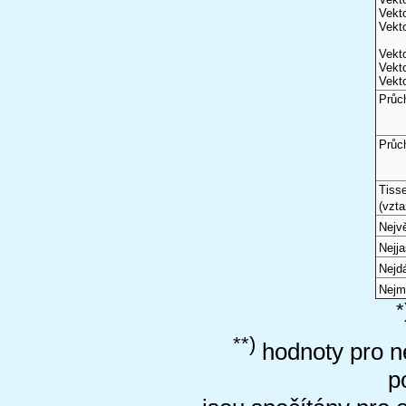
Vekto
Vekto
Vekto
Vekto
Vekto
Průc
Průc
Tiss
(vzta
Nejvě
Nejj
Nejd
Nejm
*
**)
hodnoty pro ne
p