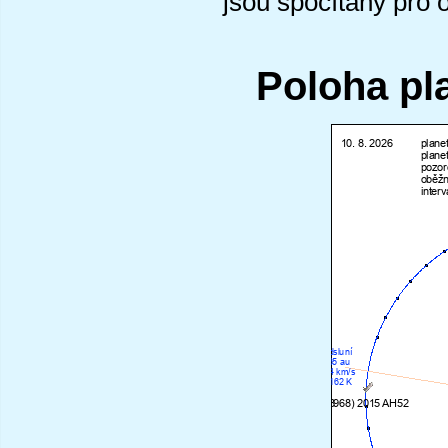
jsou spočítány pro 
Poloha pl