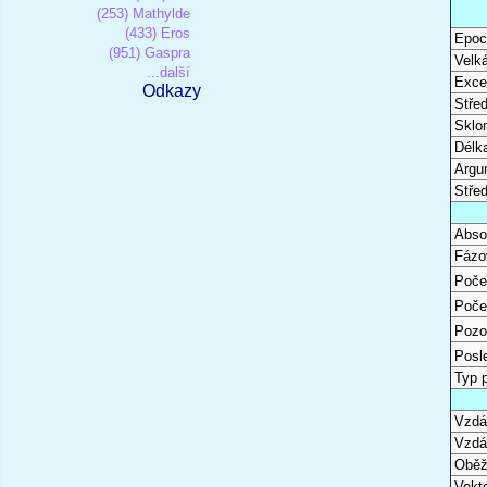
(253) Mathylde
(433) Eros
Epoc
(951) Gaspra
Velk
...další
Excen
Odkazy
Stře
Sklon
Délk
Argu
Stře
Abso
Fázo
Poče
Poče
Pozo
Posl
Typ 
Vzdál
Vzdá
Oběž
Vekto