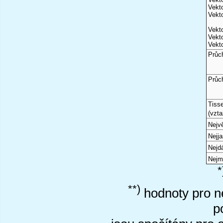
Vekto
Vekto
Vekto
Vekto
Vekto
Průc
Průc
Tiss
(vzta
Nejvě
Nejj
Nejd
Nejm
*
**)
hodnoty pro ne
p