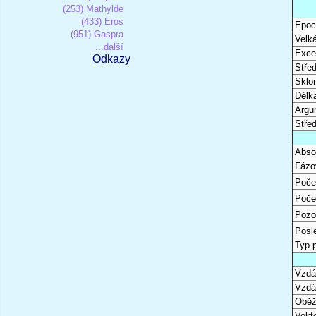
(253) Mathylde
(433) Eros
Epoc
(951) Gaspra
Velk
...další
Excen
Odkazy
Stře
Sklon
Délk
Argu
Stře
Abso
Fázo
Poče
Poče
Pozo
Posl
Typ 
Vzdál
Vzdá
Oběž
Vekto