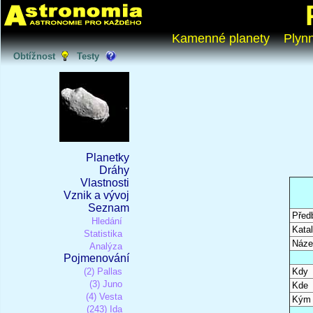
Kamenné planety
Plyn
Obtížnost
Testy
Planetky
Dráhy
Vlastnosti
Vznik a vývoj
Seznam
Před
Hledání
Katal
Statistika
Náze
Analýza
Pojmenování
(2) Pallas
Kdy
(3) Juno
Kde
(4) Vesta
Kým
(243) Ida