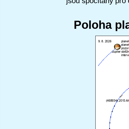
jsou spočítány pro
Poloha pl