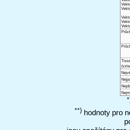
Vekto
Vekto
Vekto
Vekto
Vekto
Průc
Průc
Tiss
(vzta
Nejvě
Nejj
Nejd
Nejm
*
**)
hodnoty pro ne
p