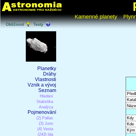
Kamenné planety
Plyn
Obtížnost
Testy
Planetky
Dráhy
Vlastnosti
Vznik a vývoj
Seznam
Před
Hledání
Katal
Statistika
Náze
Analýza
Pojmenování
(2) Pallas
Kdy
(3) Juno
Kde
(4) Vesta
Kým
(243) Ida