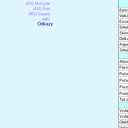
(253) Mathylde
(433) Eros
Epoc
(951) Gaspra
Velk
...další
Excen
Odkazy
Stře
Sklon
Délk
Argu
Stře
Abso
Fázo
Poče
Poče
Pozo
Posl
Typ 
Vzdál
Vzdá
Oběž
Vekto