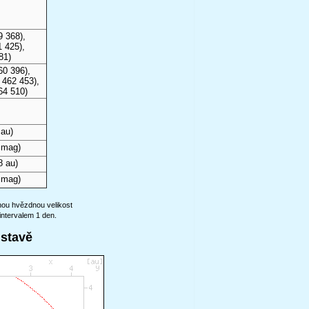
9 368),
 425),
81)
60 396),
 462 453),
64 510)
 au)
 mag)
8 au)
 mag)
anou hvězdnou velikost
intervalem 1 den.
ustavě