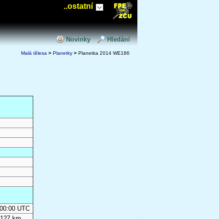
..ostatní
Novinky
Hledání
Malá tělesa
>
Planetky
>
Planetka 2014 WE186
0:00:00 UTC
 127 km