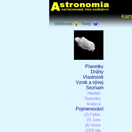
Kam
Obtížnost
Testy
Planetky
Dráhy
Vlastnosti
Vznik a vývoj
Seznam
Hledání
Statistika
Analýza
Pojmenování
(2) Pallas
(3) Juno
(4) Vesta
(243) Ida