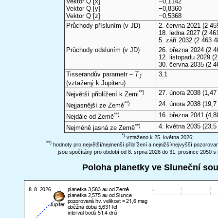
Vektor Q [x]
−0,1142
Vektor Q [y]
−0,8360
Vektor Q [z]
−0,5368
Průchody přísluním (v
JD
)
2. června 2021
(2 45
18. ledna 2027
(2 461
5. září 2032
(2 463 4
Průchody odsluním (v
JD
)
26. března 2024
(2 4
12. listopadu 2029
(2
30. června 2035
(2 4
Tisserandův parametr –
T
3,1
J
(vztažený k Jupiteru)
**)
27. února 2038
(1,47
Největší přiblížení k Zemi
**)
24. února 2038
(19,7
Nejjasnější ze Země
**)
16. března 2041
(4,8
Nejdále od Země
**)
4. května 2035
(23,5
Nejméně jasná ze Země
*)
vztaženo k 25. května 2026;
**)
hodnoty pro největší/nejmenší přiblížení a nejnižší/nejvyšší pozorov
jsou spočítány pro období od 8. srpna 2026 do 31. prosince 2050 s 
Poloha planetky ve Sluneční so