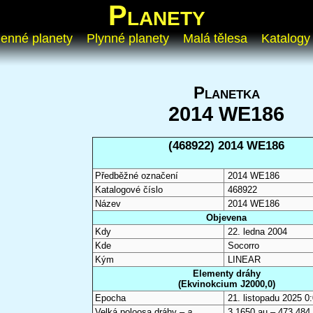
Planety
enné planety
Plynné planety
Malá tělesa
Katalogy
Planetka
2014 WE186
(468922) 2014 WE186
Předběžné označení
2014 WE186
Katalogové číslo
468922
Název
2014 WE186
Objevena
Kdy
22. ledna 2004
Kde
Socorro
Kým
LINEAR
Elementy dráhy
(Ekvinokcium J2000,0)
Epocha
21. listopadu 2025 
Velká poloosa dráhy –
a
3,1650 au – 473 484