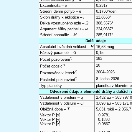
Excentricita –
e
0,2317
Střední denní pohyb –
n
0,1750°/den
Sklon dráhy k ekliptice –
i
12,8658°
Délka vzestupného uzlu –
Ω
308,5576°
Argument šířky perihelu –
ω
224,0687°
Střední anomálie –
M
285,9117°
Další údaje
Absolutní hvězdná velikost –
H
16,58 mag
Fázový parametr –
G
0,15
*)
193
Počet pozorování
*)
10
Počet opozic
*)
2004–2026
Pozorována v letech
*)
8. ledna 2026
Poslední pozorování
Typ planetky
planetka v hlavním 
Odvozené údaje z elementů dráhy a dalších 
Vzdálenost v přísluní –
q
2,432 au – 363 797 
Vzdálenost v odsluní –
Q
3,898 au – 583 171 
Oběžná doba –
T
5,631 roků – 2 056,7
Vektor P [x]
−0,9781
Vektor P [y]
0,1893
Vektor P [z]
−0,0867