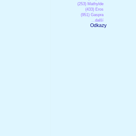
(253) Mathylde
(433) Eros
(951) Gaspra
...další
Odkazy