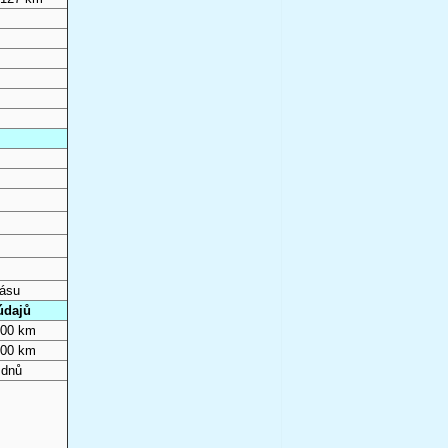
pásu
údajů
000 km
000 km
 dnů