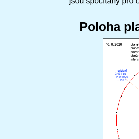
jsou spočítány pro 
Poloha pl