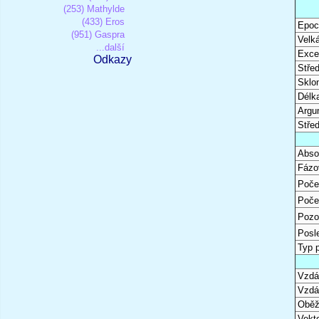
(253) Mathylde
(433) Eros
Epoc
(951) Gaspra
Velk
...další
Excen
Odkazy
Stře
Sklon
Délk
Argu
Stře
Abso
Fázo
Poče
Poče
Pozo
Posl
Typ 
Vzdál
Vzdá
Oběž
Vekto