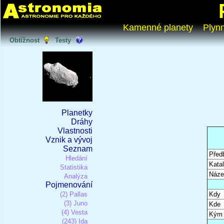
Kamenné planety
Plyn
Obtížnost
Testy
Planetky
Dráhy
Vlastnosti
Vznik a vývoj
Seznam
Před
Hledání
Katal
Statistika
Náze
Analýza
Pojmenování
(2) Pallas
Kdy
(3) Juno
Kde
(4) Vesta
Kým
(243) Ida