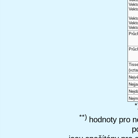
Vekto
Vekto
Vekto
Vekto
Vekto
Průc
Průc
Tiss
(vzta
Nejvě
Nejj
Nejd
Nejm
*
**)
hodnoty pro ne
p