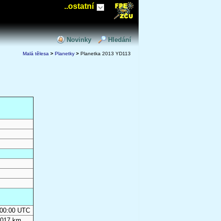
..ostatní
Novinky
Hledání
Malá tělesa
>
Planetky
>
Planetka 2013 YD113
0:00:00 UTC
 017 km