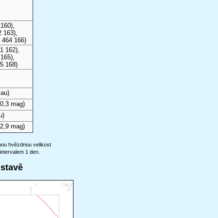
160),
 163),
 464 166)
1 162),
165),
5 168)
 au)
0,3 mag)
u)
2,9 mag)
anou hvězdnou velikost
intervalem 1 den.
ustavě