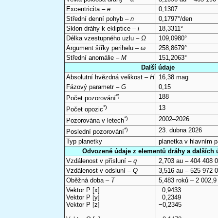
Excentricita –
e
0,1307
Střední denní pohyb –
n
0,1797°/den
Sklon dráhy k ekliptice –
i
18,3311°
Délka vzestupného uzlu –
Ω
109,0980°
Argument šířky perihelu –
ω
258,8679°
Střední anomálie –
M
151,2063°
Další údaje
Absolutní hvězdná velikost –
H
16,38 mag
Fázový parametr –
G
0,15
*)
188
Počet pozorování
*)
13
Počet opozic
*)
2002–2026
Pozorována v letech
*)
23. dubna 2026
Poslední pozorování
Typ planetky
planetka v hlavním 
Odvozené údaje z elementů dráhy a dalších 
Vzdálenost v přísluní –
q
2,703 au – 404 408 
Vzdálenost v odsluní –
Q
3,516 au – 525 972 
Oběžná doba –
T
5,483 roků – 2 002,9
Vektor P [x]
0,9433
Vektor P [y]
0,2349
Vektor P [z]
−0,2345