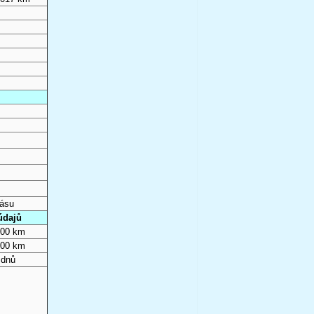
pásu
údajů
000 km
000 km
 dnů