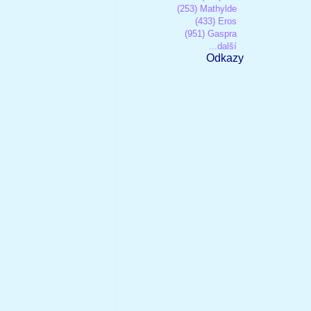
(253) Mathylde
(433) Eros
(951) Gaspra
...další
Odkazy