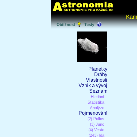
Kam
Obtížnost
Testy
Planetky
Dráhy
Vlastnosti
Vznik a vývoj
Seznam
Hledání
Statistika
Analýza
Pojmenování
(2) Pallas
(3) Juno
(4) Vesta
(243) Ida