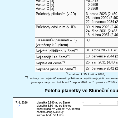
Vektor Q [x]
−0,1478
Vektor Q [y]
0,9299
Vektor Q [z]
0,3369
Průchody přísluním (v
JD
)
3. srpna 2023
(2 460 
26. ledna 2029
(2 462
22. července 2034
(2
Průchody odsluním (v
JD
)
30. dubna 2026
(2 46
24. října 2031
(2 463 
18. dubna 2037
(2 46
Tisserandův parametr –
T
3,1
J
(vztažený k Jupiteru)
**)
31. srpna 2050
(1,78
Největší přiblížení k Zemi
**)
10. července 2044
(2
Nejjasnější ze Země
**)
26. září 2031
(4,48 a
Nejdále od Země
**)
27. července 2042
(2
Nejméně jasná ze Země
*)
vztaženo k 25. května 2026;
**)
hodnoty pro největší/nejmenší přiblížení a nejnižší/nejvyšší pozorov
jsou spočítány pro období od 7. srpna 2026 do 31. prosince 2050 s 
Poloha planetky ve Sluneční so