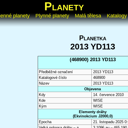
Planety
enné planety
Plynné planety
Malá tělesa
Katalogy
Planetka
2013 YD113
(468900) 2013 YD113
Předběžné označení
2013 YD113
Katalogové číslo
468900
Název
2013 YD113
Objevena
Kdy
14. července 2010
Kde
WISE
Kým
WISE
Elementy dráhy
(Ekvinokcium J2000,0)
Epocha
21. listopadu 2025 
Velká poloosa dráhy –
a
3,1096 au – 465 190