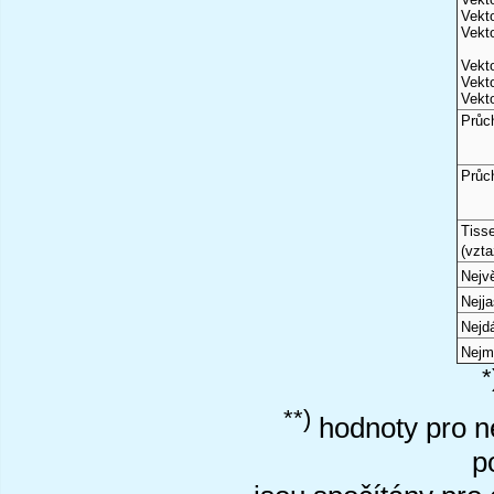
Vekto
Vekto
Vekto
Vekto
Vekto
Průc
Průc
Tiss
(vzta
Nejvě
Nejj
Nejd
Nejm
*
**)
hodnoty pro ne
p