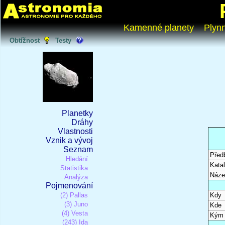
Kamenné planety
Plyn
Obtížnost
Testy
Planetky
Dráhy
Vlastnosti
Vznik a vývoj
Seznam
Před
Hledání
Katal
Statistika
Náze
Analýza
Pojmenování
(2) Pallas
Kdy
(3) Juno
Kde
(4) Vesta
Kým
(243) Ida