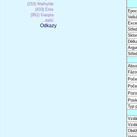
(253) Mathylde
(433) Eros
Epoc
(951) Gaspra
Velk
...další
Excen
Odkazy
Stře
Sklon
Délk
Argu
Stře
Abso
Fázo
Poče
Poče
Pozo
Posl
Typ 
Vzdál
Vzdá
Oběž
Vekto