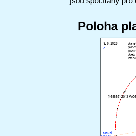
jsou spočítány pro
Poloha pl