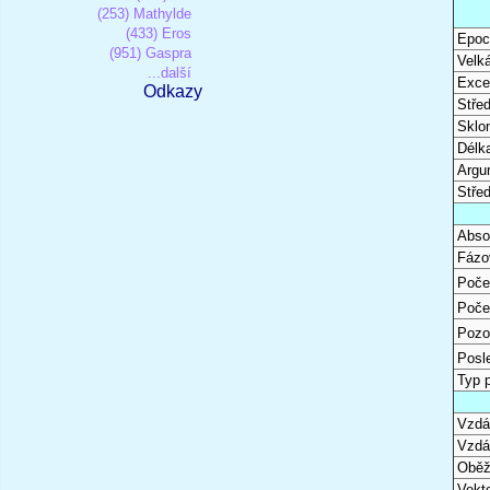
(253) Mathylde
(433) Eros
Epoc
(951) Gaspra
Velk
...další
Excen
Odkazy
Stře
Sklon
Délk
Argu
Stře
Abso
Fázo
Poče
Poče
Pozo
Posl
Typ 
Vzdál
Vzdá
Oběž
Vekto