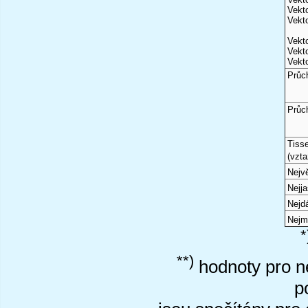
Vekto
Vekto
Vekto
Vekto
Vekto
Průc
Průc
Tiss
(vzta
Nejvě
Nejj
Nejd
Nejm
*
**)
hodnoty pro ne
p