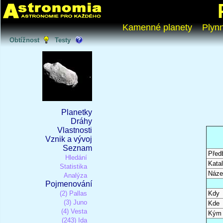
Kamenné planety
Plyn
Obtížnost
Testy
Planetky
Dráhy
Vlastnosti
Vznik a vývoj
Seznam
Před
Hledání
Katal
Statistika
Náze
Analýza
Pojmenování
(2) Pallas
Kdy
(3) Juno
Kde
(4) Vesta
Kým
(243) Ida