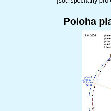
jsou spočítány pro
Poloha pl