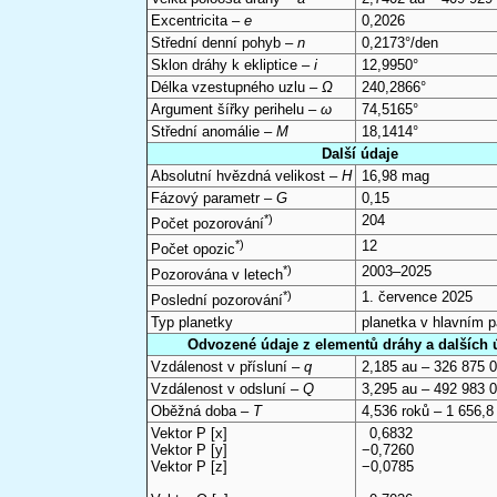
Excentricita –
e
0,2026
Střední denní pohyb –
n
0,2173°/den
Sklon dráhy k ekliptice –
i
12,9950°
Délka vzestupného uzlu –
Ω
240,2866°
Argument šířky perihelu –
ω
74,5165°
Střední anomálie –
M
18,1414°
Další údaje
Absolutní hvězdná velikost –
H
16,98 mag
Fázový parametr –
G
0,15
*)
204
Počet pozorování
*)
12
Počet opozic
*)
2003–2025
Pozorována v letech
*)
1. července 2025
Poslední pozorování
Typ planetky
planetka v hlavním 
Odvozené údaje z elementů dráhy a dalších 
Vzdálenost v přísluní –
q
2,185 au – 326 875 
Vzdálenost v odsluní –
Q
3,295 au – 492 983 
Oběžná doba –
T
4,536 roků – 1 656,8
Vektor P [x]
0,6832
Vektor P [y]
−0,7260
Vektor P [z]
−0,0785