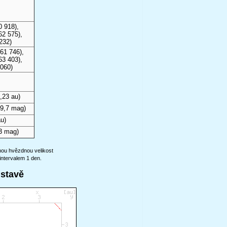
0 918),
62 575),
232)
61 746),
63 403),
 060)
,23 au)
9,7 mag)
u)
3 mag)
anou hvězdnou velikost
intervalem 1 den.
ustavě