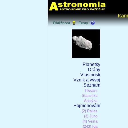
Kam
Obtížnost
Testy
Planetky
Dráhy
Vlastnosti
Vznik a vývoj
Seznam
Hledání
Statistika
Analýza
Pojmenování
(2) Pallas
(3) Juno
(4) Vesta
(243) Ida