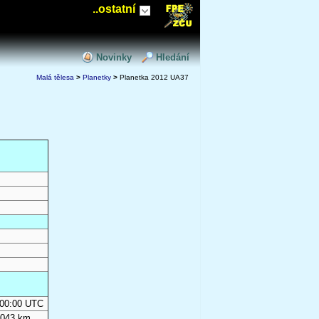
..ostatní
Novinky
Hledání
Malá tělesa
>
Planetky
>
Planetka 2012 UA37
0:00:00 UTC
 043 km