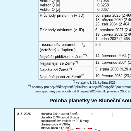
Vektor Q [x]
0,7036
Vektor Q [y]
0,6258
Vektor Q [z]
0,3367
Průchody přísluním (v
JD
)
30. srpna 2025
(2 46
13. března 2030
(2 4
25. září 2034
(2 464 
Průchody odsluním (v
JD
)
6. prosince 2027
(2 4
19. června 2032
(2 4
1. ledna 2037
(2 465
Tisserandův parametr –
T
3,3
J
(vztažený k Jupiteru)
**)
14. července 2034
(1
Největší přiblížení k Zemi
**)
12. července 2034
(1
Nejjasnější ze Země
**)
5. srpna 2050
(4,29 a
Nejdále od Země
**)
10. června 2032
(23,
Nejméně jasná ze Země
*)
vztaženo k 25. května 2026;
**)
hodnoty pro největší/nejmenší přiblížení a nejnižší/nejvyšší pozorov
jsou spočítány pro období od 8. srpna 2026 do 31. prosince 2050 s 
Poloha planetky ve Sluneční so