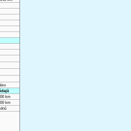
pásu
údajů
000 km
000 km
 dnů