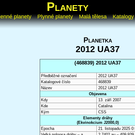
Planety
enné planety
Plynné planety
Malá tělesa
Katalogy
Planetka
2012 UA37
(468839) 2012 UA37
Předběžné označení
2012 UA37
Katalogové číslo
468839
Název
2012 UA37
Objevena
Kdy
13. září 2007
Kde
Catalina
Kým
CSS
Elementy dráhy
(Ekvinokcium J2000,0)
Epocha
21. listopadu 2025 
Velká poloosa dráhy –
a
2,7402 au – 409 929