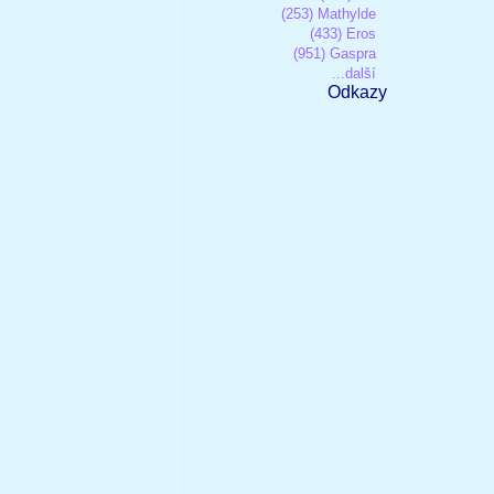
(253) Mathylde
(433) Eros
(951) Gaspra
...další
Odkazy