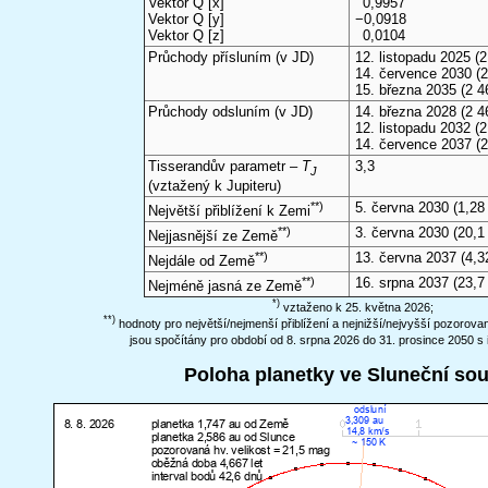
Vektor Q [x]
0,9957
Vektor Q [y]
−0,0918
Vektor Q [z]
0,0104
Průchody přísluním (v
JD
)
12. listopadu 2025
(2
14. července 2030
(2
15. března 2035
(2 4
Průchody odsluním (v
JD
)
14. března 2028
(2 4
12. listopadu 2032
(2
14. července 2037
(2
Tisserandův parametr –
T
3,3
J
(vztažený k Jupiteru)
**)
5. června 2030
(1,28
Největší přiblížení k Zemi
**)
3. června 2030
(20,1
Nejjasnější ze Země
**)
13. června 2037
(4,3
Nejdále od Země
**)
16. srpna 2037
(23,7
Nejméně jasná ze Země
*)
vztaženo k 25. května 2026;
**)
hodnoty pro největší/nejmenší přiblížení a nejnižší/nejvyšší pozorov
jsou spočítány pro období od 8. srpna 2026 do 31. prosince 2050 s 
Poloha planetky ve Sluneční so