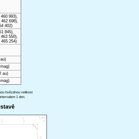
 460 993),
 462 698),
64 402)
61 845),
 463 550),
 465 254)
 au)
 mag)
2 au)
 mag)
anou hvězdnou velikost
intervalem 1 den.
ustavě