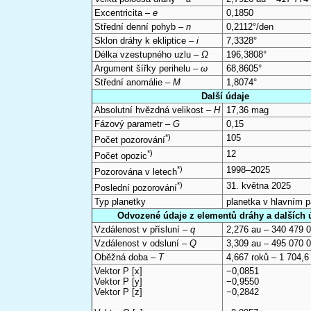
Excentricita –
e
0,1850
Střední denní pohyb –
n
0,2112°/den
Sklon dráhy k ekliptice –
i
7,3328°
Délka vzestupného uzlu –
Ω
196,3808°
Argument šířky perihelu –
ω
68,8605°
Střední anomálie –
M
1,8074°
Další údaje
Absolutní hvězdná velikost –
H
17,36 mag
Fázový parametr –
G
0,15
*)
105
Počet pozorování
*)
12
Počet opozic
*)
1998–2025
Pozorována v letech
*)
31. května 2025
Poslední pozorování
Typ planetky
planetka v hlavním 
Odvozené údaje z elementů dráhy a dalších 
Vzdálenost v přísluní –
q
2,276 au – 340 479 
Vzdálenost v odsluní –
Q
3,309 au – 495 070 
Oběžná doba –
T
4,667 roků – 1 704,6
Vektor P [x]
−0,0851
Vektor P [y]
−0,9550
Vektor P [z]
−0,2842