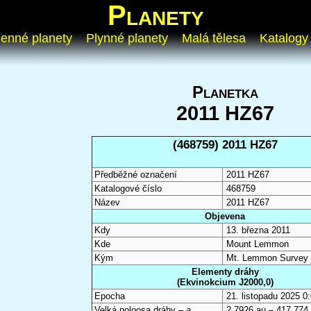
Planety
enné planety
Plynné planety
Malá tělesa
Katalogy
Planetka
2011 HZ67
(468759) 2011 HZ67
Předběžné označení
2011 HZ67
Katalogové číslo
468759
Název
2011 HZ67
Objevena
Kdy
13. března 2011
Kde
Mount Lemmon
Kým
Mt. Lemmon Survey
Elementy dráhy
(Ekvinokcium J2000,0)
Epocha
21. listopadu 2025 
Velká poloosa dráhy –
a
2,7926 au – 417 774