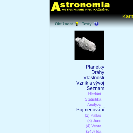
Kam
Obtížnost
Testy
Planetky
Dráhy
Vlastnosti
Vznik a vývoj
Seznam
Hledání
Statistika
Analýza
Pojmenování
(2) Pallas
(3) Juno
(4) Vesta
(243) Ida