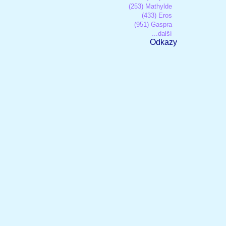
(253) Mathylde
(433) Eros
(951) Gaspra
...další
Odkazy