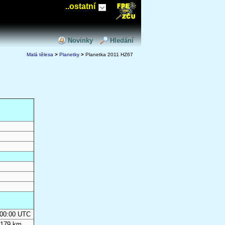
..ostatní
Novinky
Hledání
Malá tělesa
>
Planetky
>
Planetka 2011 HZ67
0:00:00 UTC
 179 km