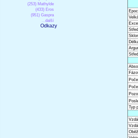
(253) Mathylde
(433) Eros
Epoc
(951) Gaspra
Velk
...další
Excen
Odkazy
Stře
Sklon
Délk
Argu
Stře
Abso
Fázo
Poče
Poče
Pozo
Posl
Typ 
Vzdál
Vzdá
Oběž
Vekto