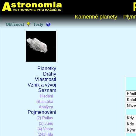
Kamenné planety
Plyn
Obtížnost
Testy
Planetky
Dráhy
Vlastnosti
Vznik a vývoj
Seznam
Před
Hledání
Katal
Statistika
Náze
Analýza
Pojmenování
(2) Pallas
Kdy
(3) Juno
Kde
(4) Vesta
Kým
(243) Ida