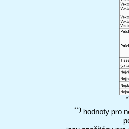
Vekto
Vekto
Vekto
Vekto
Vekto
Průc
Průc
Tiss
(vzta
Nejvě
Nejj
Nejd
Nejm
*
**)
hodnoty pro ne
p