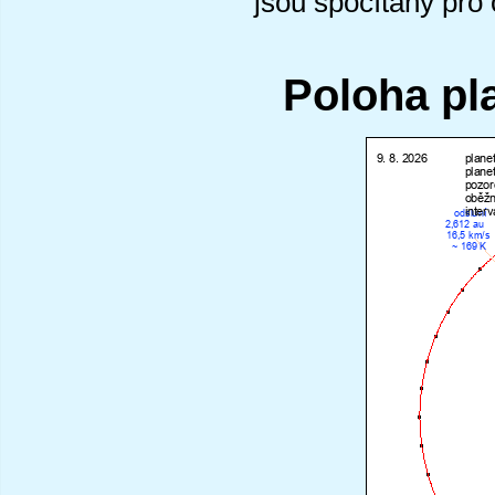
jsou spočítány pro
Poloha pl