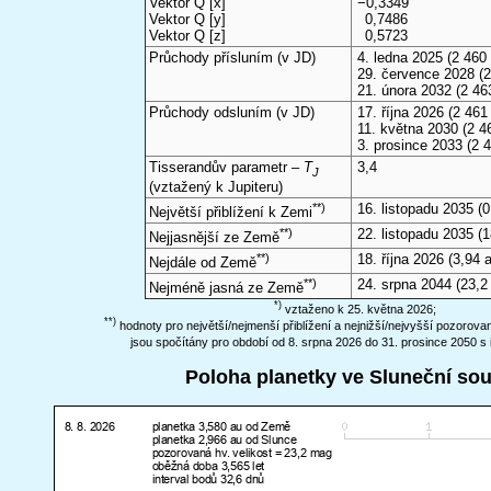
Vektor Q [x]
−0,3349
Vektor Q [y]
0,7486
Vektor Q [z]
0,5723
Průchody přísluním (v
JD
)
4. ledna 2025
(2 460 
29. července 2028
(2
21. února 2032
(2 46
Průchody odsluním (v
JD
)
17. října 2026
(2 461 
11. května 2030
(2 4
3. prosince 2033
(2 4
Tisserandův parametr –
T
3,4
J
(vztažený k Jupiteru)
**)
16. listopadu 2035
(0
Největší přiblížení k Zemi
**)
22. listopadu 2035
(1
Nejjasnější ze Země
**)
18. října 2026
(3,94 a
Nejdále od Země
**)
24. srpna 2044
(23,2
Nejméně jasná ze Země
*)
vztaženo k 25. května 2026;
**)
hodnoty pro největší/nejmenší přiblížení a nejnižší/nejvyšší pozorov
jsou spočítány pro období od 8. srpna 2026 do 31. prosince 2050 s 
Poloha planetky ve Sluneční so