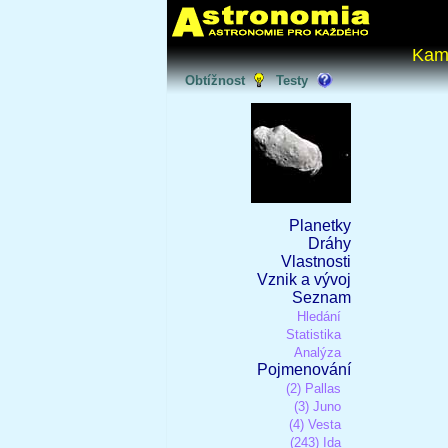
Kam
Obtížnost
Testy
Planetky
Dráhy
Vlastnosti
Vznik a vývoj
Seznam
Hledání
Statistika
Analýza
Pojmenování
(2) Pallas
(3) Juno
(4) Vesta
(243) Ida