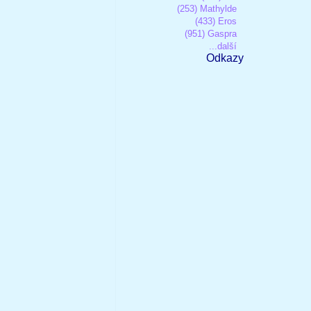
(253) Mathylde
(433) Eros
(951) Gaspra
...další
Odkazy