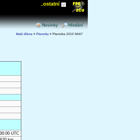
..ostatní
Novinky
Hledání
Malá tělesa
>
Planetky
>
Planetka 2010 NA67
0:00:00 UTC
 620 km