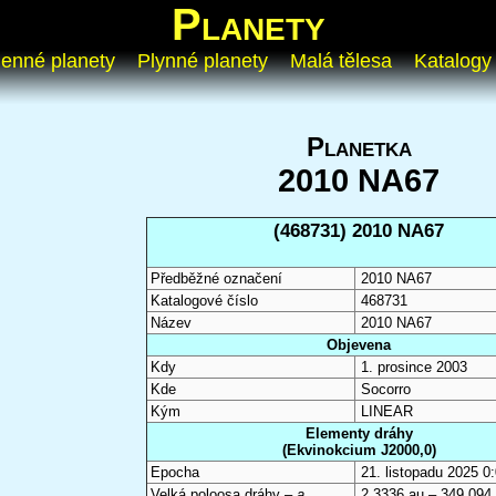
Planety
enné planety
Plynné planety
Malá tělesa
Katalogy
Planetka
2010 NA67
(468731) 2010 NA67
Předběžné označení
2010 NA67
Katalogové číslo
468731
Název
2010 NA67
Objevena
Kdy
1. prosince 2003
Kde
Socorro
Kým
LINEAR
Elementy dráhy
(Ekvinokcium J2000,0)
Epocha
21. listopadu 2025 
Velká poloosa dráhy –
a
2,3336 au – 349 094