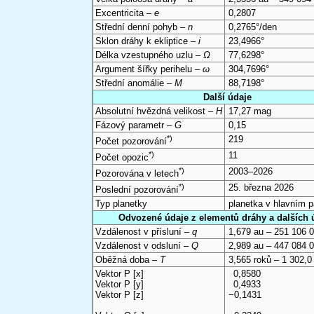
Excentricita –
e
0,2807
Střední denní pohyb –
n
0,2765°/den
Sklon dráhy k ekliptice –
i
23,4966°
Délka vzestupného uzlu –
Ω
77,6298°
Argument šířky perihelu –
ω
304,7696°
Střední anomálie –
M
88,7198°
Další údaje
Absolutní hvězdná velikost –
H
17,27 mag
Fázový parametr –
G
0,15
*)
219
Počet pozorování
*)
11
Počet opozic
*)
2003–2026
Pozorována v letech
*)
25. března 2026
Poslední pozorování
Typ planetky
planetka v hlavním 
Odvozené údaje z elementů dráhy a dalších 
Vzdálenost v přísluní –
q
1,679 au – 251 106 
Vzdálenost v odsluní –
Q
2,989 au – 447 084 
Oběžná doba –
T
3,565 roků – 1 302,0
Vektor P [x]
0,8580
Vektor P [y]
0,4933
Vektor P [z]
−0,1431