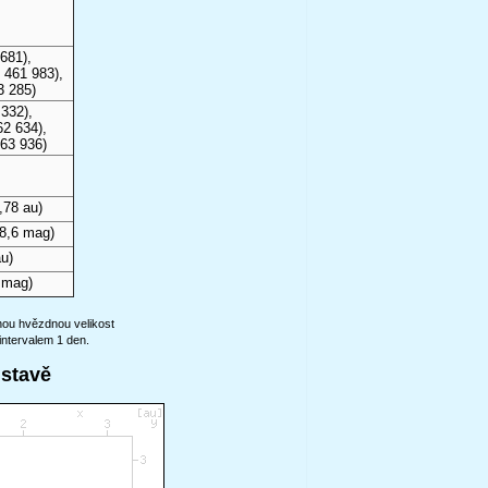
681),
 461 983),
3 285)
332),
62 634),
63 936)
,78 au)
8,6 mag)
u)
 mag)
anou hvězdnou velikost
intervalem 1 den.
ustavě