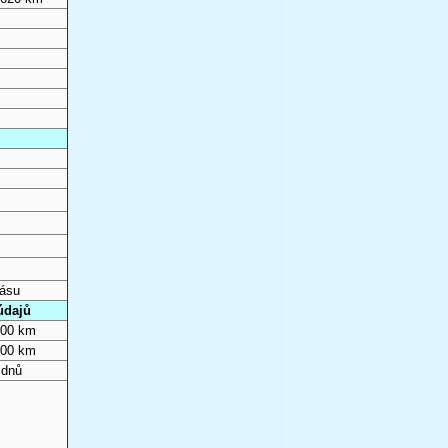
pásu
údajů
000 km
000 km
 dnů