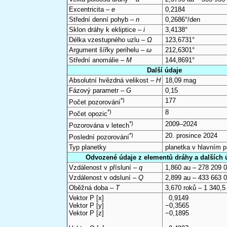
Excentricita –
e
0,2184
Střední denní pohyb –
n
0,2686°/den
Sklon dráhy k ekliptice –
i
3,4138°
Délka vzestupného uzlu –
Ω
123,6731°
Argument šířky perihelu –
ω
212,6301°
Střední anomálie –
M
144,8691°
Další údaje
Absolutní hvězdná velikost –
H
18,09 mag
Fázový parametr –
G
0,15
*)
177
Počet pozorování
*)
8
Počet opozic
*)
2009–2024
Pozorována v letech
*)
20. prosince 2024
Poslední pozorování
Typ planetky
planetka v hlavním 
Odvozené údaje z elementů dráhy a dalších 
Vzdálenost v přísluní –
q
1,860 au – 278 209 
Vzdálenost v odsluní –
Q
2,899 au – 433 663 
Oběžná doba –
T
3,670 roků – 1 340,5
Vektor P [x]
0,9149
Vektor P [y]
−0,3565
Vektor P [z]
−0,1895