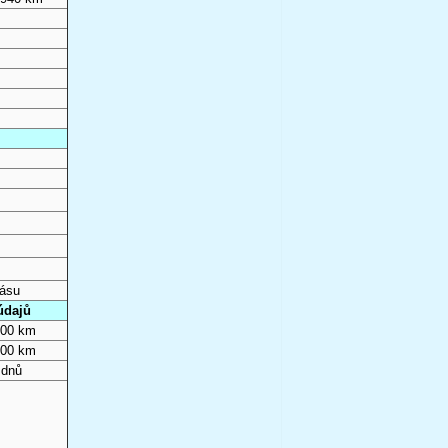
pásu
údajů
000 km
000 km
 dnů