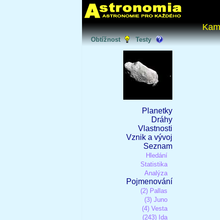
Kam
Obtížnost
Testy
Planetky
Dráhy
Vlastnosti
Vznik a vývoj
Seznam
Hledání
Statistika
Analýza
Pojmenování
(2) Pallas
(3) Juno
(4) Vesta
(243) Ida