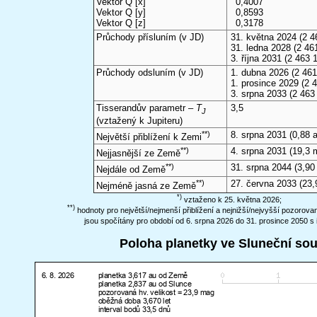
Vektor Q [x]
0,4007
Vektor Q [y]
0,8593
Vektor Q [z]
0,3178
Průchody přísluním (v
JD
)
31. května 2024
(2 4
31. ledna 2028
(2 461
3. října 2031
(2 463 
Průchody odsluním (v
JD
)
1. dubna 2026
(2 461
1. prosince 2029
(2 4
3. srpna 2033
(2 463
Tisserandův parametr –
T
3,5
J
(vztažený k Jupiteru)
**)
8. srpna 2031
(0,88 a
Největší přiblížení k Zemi
**)
4. srpna 2031
(19,3 
Nejjasnější ze Země
**)
31. srpna 2044
(3,90
Nejdále od Země
**)
27. června 2033
(23,
Nejméně jasná ze Země
*)
vztaženo k 25. května 2026;
**)
hodnoty pro největší/nejmenší přiblížení a nejnižší/nejvyšší pozorov
jsou spočítány pro období od 6. srpna 2026 do 31. prosince 2050 s 
Poloha planetky ve Sluneční so