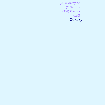
(253) Mathylde
(433) Eros
(951) Gaspra
...další
Odkazy