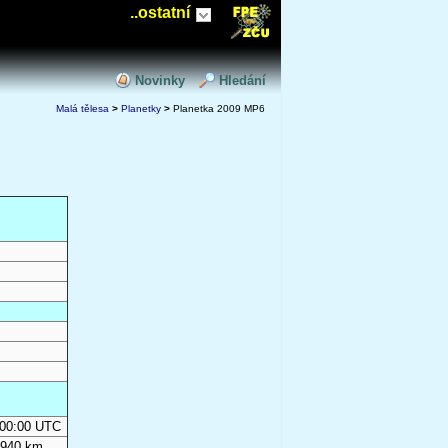
..ostatní
Novinky
Hledání
Malá tělesa
>
Planetky
>
Planetka 2009 MP6
0:00:00 UTC
 940 km