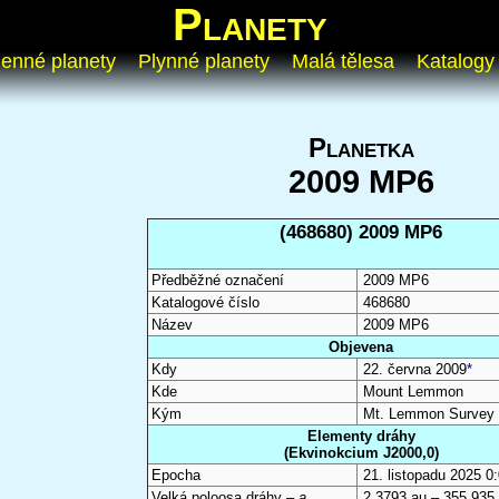
Planety
enné planety
Plynné planety
Malá tělesa
Katalogy
Planetka
2009 MP6
(468680) 2009 MP6
Předběžné označení
2009 MP6
Katalogové číslo
468680
Název
2009 MP6
Objevena
Kdy
22. června 2009
*
Kde
Mount Lemmon
Kým
Mt. Lemmon Survey
Elementy dráhy
(Ekvinokcium J2000,0)
Epocha
21. listopadu 2025 
Velká poloosa dráhy –
a
2,3793 au – 355 935