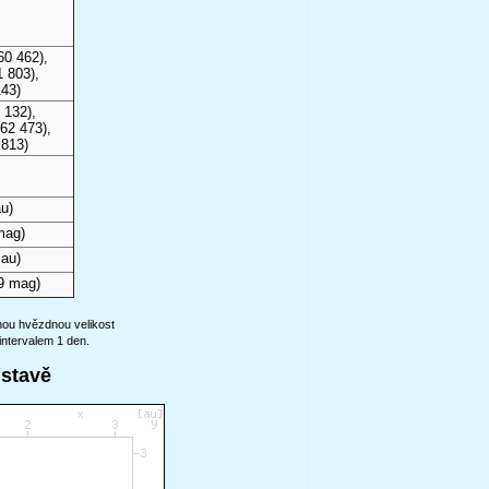
60 462),
 803),
143)
 132),
62 473),
 813)
u)
mag)
 au)
9 mag)
anou hvězdnou velikost
intervalem 1 den.
ustavě