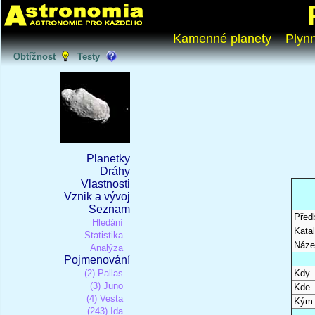
Kamenné planety
Plyn
Obtížnost
Testy
Planetky
Dráhy
Vlastnosti
Vznik a vývoj
Seznam
Před
Hledání
Katal
Statistika
Náze
Analýza
Pojmenování
(2) Pallas
Kdy
(3) Juno
Kde
(4) Vesta
Kým
(243) Ida