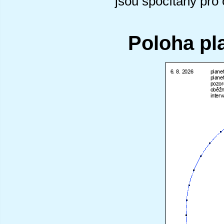
jsou spočítány pro
Poloha pl