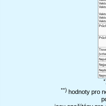
Vekto
Vekto
Vekto
Vekto
Vekto
Průc
Průc
Tiss
(vzta
Nejvě
Nejj
Nejd
Nejm
*
**)
hodnoty pro ne
p