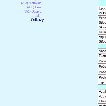
(253) Mathylde
(433) Eros
Epoc
(951) Gaspra
Velk
...další
Excen
Odkazy
Stře
Sklon
Délk
Argu
Stře
Abso
Fázo
Poče
Poče
Pozo
Posl
Typ 
Vzdál
Vzdá
Oběž
Vekto