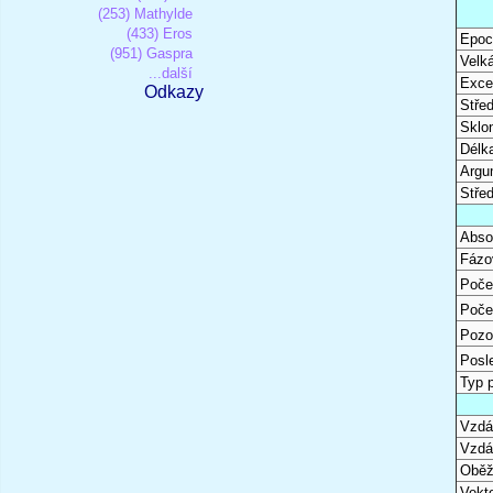
(253) Mathylde
(433) Eros
Epoc
(951) Gaspra
Velk
...další
Excen
Odkazy
Stře
Sklon
Délk
Argu
Stře
Abso
Fázo
Poče
Poče
Pozo
Posl
Typ 
Vzdál
Vzdá
Oběž
Vekto