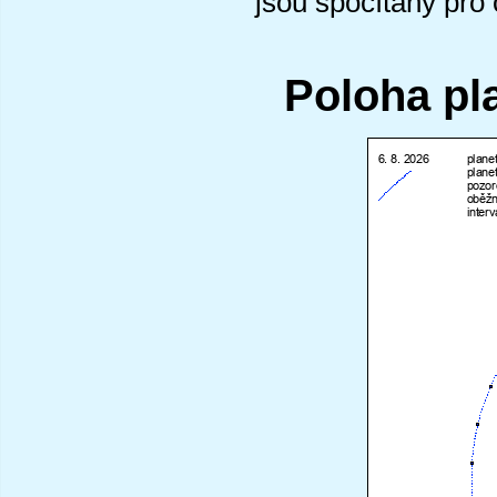
jsou spočítány pro
Poloha pl