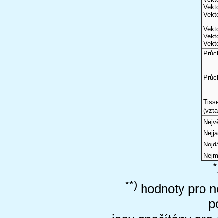
Vekto
Vekto
Vekto
Vekto
Vekto
Průc
Průc
Tiss
(vzta
Nejvě
Nejj
Nejd
Nejm
*
**)
hodnoty pro ne
p