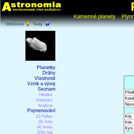
Kamenné planety
Plyn
Obtížnost
Testy
Planetky
Dráhy
Vlastnosti
Vznik a vývoj
Seznam
Před
Hledání
Katal
Statistika
Náze
Analýza
Pojmenování
(2) Pallas
Kdy
(3) Juno
Kde
(4) Vesta
Kým
(243) Ida