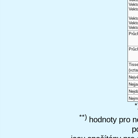
Vekto
Vekto
Vekto
Vekto
Vekto
Průc
Průc
Tiss
(vzta
Nejvě
Nejj
Nejd
Nejm
*
**)
hodnoty pro ne
p