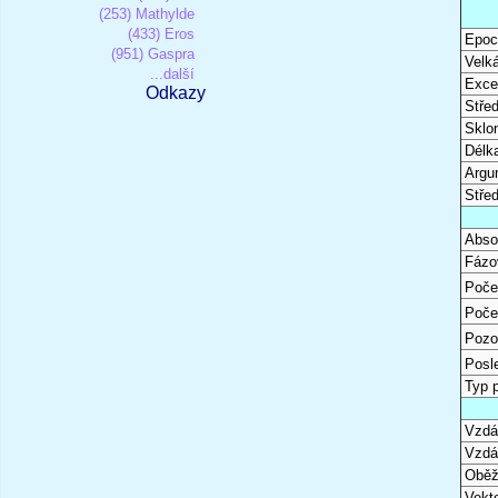
(253) Mathylde
(433) Eros
Epoc
(951) Gaspra
Velk
...další
Excen
Odkazy
Stře
Sklon
Délk
Argu
Stře
Abso
Fázo
Poče
Poče
Pozo
Posl
Typ 
Vzdál
Vzdá
Oběž
Vekto