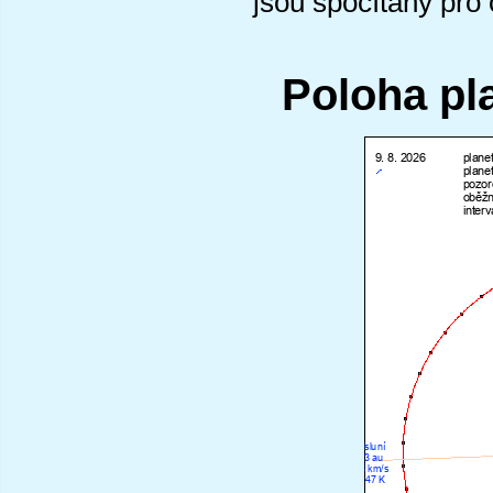
jsou spočítány pro
Poloha pl