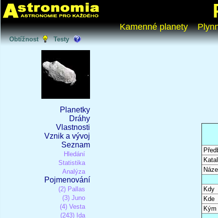
Kamenné planety
Plyn
Obtížnost
Testy
Planetky
Dráhy
Vlastnosti
Vznik a vývoj
Seznam
Před
Hledání
Katal
Statistika
Náze
Analýza
Pojmenování
(2) Pallas
Kdy
(3) Juno
Kde
(4) Vesta
Kým
(243) Ida