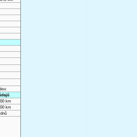
pásu
údajů
000 km
000 km
 dnů