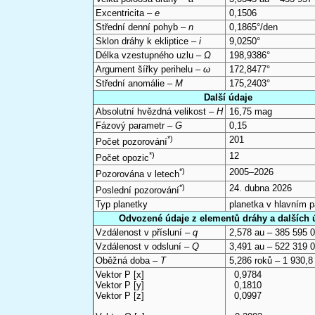
Excentricita –
e
0,1506
Střední denní pohyb –
n
0,1865°/den
Sklon dráhy k ekliptice –
i
9,0250°
Délka vzestupného uzlu –
Ω
198,9386°
Argument šířky perihelu –
ω
172,8477°
Střední anomálie –
M
175,2403°
Další údaje
Absolutní hvězdná velikost –
H
16,75 mag
Fázový parametr –
G
0,15
*)
201
Počet pozorování
*)
12
Počet opozic
*)
2005–2026
Pozorována v letech
*)
24. dubna 2026
Poslední pozorování
Typ planetky
planetka v hlavním 
Odvozené údaje z elementů dráhy a dalších 
Vzdálenost v přísluní –
q
2,578 au – 385 595 
Vzdálenost v odsluní –
Q
3,491 au – 522 319 
Oběžná doba –
T
5,286 roků – 1 930,8
Vektor P [x]
0,9784
Vektor P [y]
0,1810
Vektor P [z]
0,0997