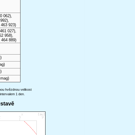
0 062),
992),
 463 923)
461 027),
62 958),
 464 889)
)
ag)
)
 mag)
anou hvězdnou velikost
intervalem 1 den.
ustavě