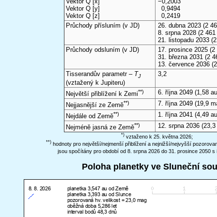
Vektor Q [x]
−0,2003
Vektor Q [y]
0,9494
Vektor Q [z]
0,2419
Průchody přísluním (v
JD
)
26. dubna 2023
(2 46
8. srpna 2028
(2 461 
21. listopadu 2033
(2
Průchody odsluním (v
JD
)
17. prosince 2025
(2 
31. března 2031
(2 4
13. července 2036
(2
Tisserandův parametr –
T
3,2
J
(vztažený k Jupiteru)
**)
6. října 2049
(1,58 au
Největší přiblížení k Zemi
**)
7. října 2049
(19,9 m
Nejjasnější ze Země
**)
1. října 2041
(4,49 au
Nejdále od Země
**)
12. srpna 2036
(23,3
Nejméně jasná ze Země
*)
vztaženo k 25. května 2026;
**)
hodnoty pro největší/nejmenší přiblížení a nejnižší/nejvyšší pozorov
jsou spočítány pro období od 8. srpna 2026 do 31. prosince 2050 s 
Poloha planetky ve Sluneční so