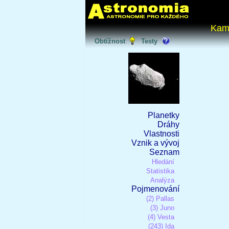
Kam
Obtížnost
Testy
Planetky
Dráhy
Vlastnosti
Vznik a vývoj
Seznam
Hledání
Statistika
Analýza
Pojmenování
(2) Pallas
(3) Juno
(4) Vesta
(243) Ida