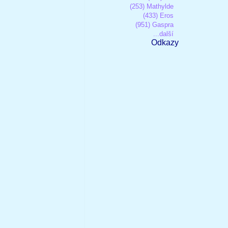
(253) Mathylde
(433) Eros
(951) Gaspra
...další
Odkazy