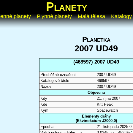
Planety
enné planety
Plynné planety
Malá tělesa
Katalogy
Planetka
2007 UD49
(468597) 2007 UD49
Předběžné označení
2007 UD49
Katalogové číslo
468597
Název
2007 UD49
Objevena
Kdy
21. října 2007
Kde
Kitt Peak
Kým
Spacewatch
Elementy dráhy
(Ekvinokcium J2000,0)
Epocha
21. listopadu 2025 
Velká poloosa dráhy –
a
3,0345 au – 453 957