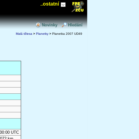
..ostatní
Novinky
Hledání
Malá tělesa
>
Planetky
>
Planetka 2007 UD49
0:00:00 UTC
 072 km