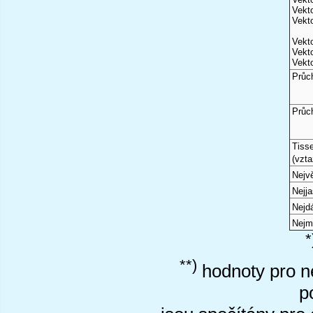
Vekto
Vekto
Vekto
Vekto
Vekto
Průc
Průc
Tiss
(vzta
Nejvě
Nejj
Nejd
Nejm
*
**)
hodnoty pro ne
p