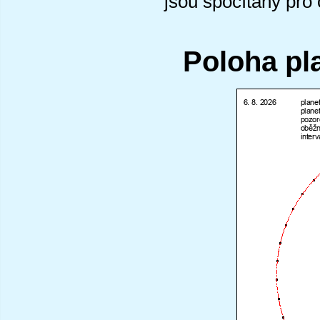
jsou spočítány pro
Poloha pl