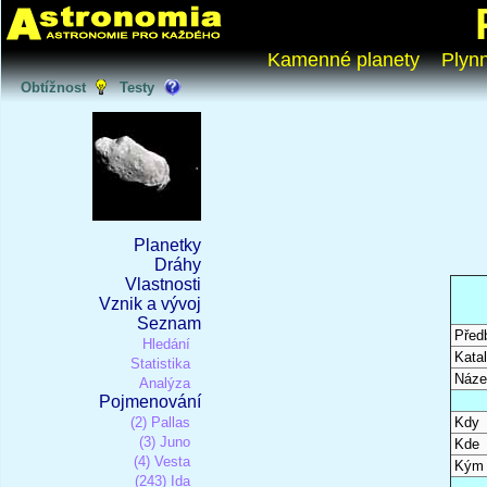
Kamenné planety
Plyn
Obtížnost
Testy
Planetky
Dráhy
Vlastnosti
Vznik a vývoj
Seznam
Před
Hledání
Katal
Statistika
Náze
Analýza
Pojmenování
(2) Pallas
Kdy
(3) Juno
Kde
(4) Vesta
Kým
(243) Ida