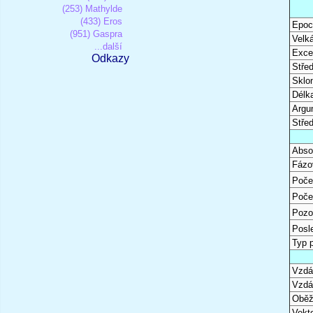
(253) Mathylde
(433) Eros
Epoc
(951) Gaspra
Velk
...další
Excen
Odkazy
Stře
Sklon
Délk
Argu
Stře
Abso
Fázo
Poče
Poče
Pozo
Posl
Typ 
Vzdál
Vzdá
Oběž
Vekto