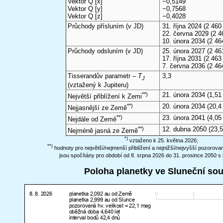
Vektor Q [x]
−0,5149
Vektor Q [y]
−0,7568
Vektor Q [z]
−0,4028
Průchody přísluním (v
JD
)
31. října 2024
(2 460 
22. června 2029
(2 4
10. února 2034
(2 46
Průchody odsluním (v
JD
)
25. února 2027
(2 46
17. října 2031
(2 463 
7. června 2036
(2 46
Tisserandův parametr –
T
3,3
J
(vztažený k Jupiteru)
**)
21. února 2034
(1,51
Největší přiblížení k Zemi
**)
20. února 2034
(20,4
Nejjasnější ze Země
**)
23. února 2041
(4,05
Nejdále od Země
**)
12. dubna 2050
(23,
Nejméně jasná ze Země
*)
vztaženo k 25. května 2026;
**)
hodnoty pro největší/nejmenší přiblížení a nejnižší/nejvyšší pozorov
jsou spočítány pro období od 8. srpna 2026 do 31. prosince 2050 s 
Poloha planetky ve Sluneční so