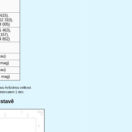
615),
62 310),
4 005)
1 463),
157),
4 852)
 au)
 mag)
 au)
5 mag)
anou hvězdnou velikost
intervalem 1 den.
ustavě