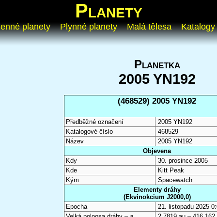
Planety
enné planety
Plynné planety
Malá tělesa
Katalogy
Planetka
2005 YN192
(468529) 2005 YN192
Předběžné označení
2005 YN192
Katalogové číslo
468529
Název
2005 YN192
Objevena
Kdy
30. prosince 2005
Kde
Kitt Peak
Kým
Spacewatch
Elementy dráhy
(Ekvinokcium J2000,0)
Epocha
21. listopadu 2025 
Velká poloosa dráhy –
a
2,7819 au – 416 162