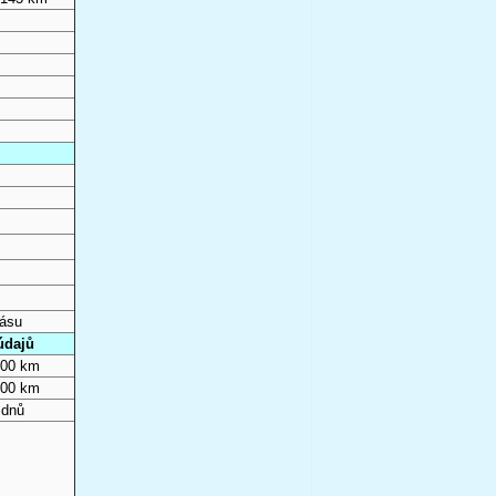
pásu
údajů
000 km
000 km
 dnů