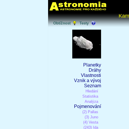
Kam
Obtížnost
Testy
Planetky
Dráhy
Vlastnosti
Vznik a vývoj
Seznam
Hledání
Statistika
Analýza
Pojmenování
(2) Pallas
(3) Juno
(4) Vesta
(243) Ida