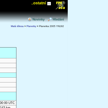
..ostatní
Novinky
Hledání
Malá tělesa
>
Planetky
>
Planetka 2005 YN192
0:00:00 UTC
 143 km