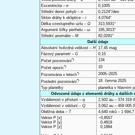
Excentricita –
e
0,1005
Střední denní pohyb –
n
0,2124°/den
Sklon dráhy k ekliptice –
i
4,0764°
Délka vzestupného uzlu –
Ω
313,5931°
Argument šířky perihelu –
ω
195,3013°
Střední anomálie –
M
82,0291°
Další údaje
Absolutní hvězdná velikost –
H
17,45 mag
Fázový parametr –
G
0,15
*)
134
Počet pozorování
*)
10
Počet opozic
*)
2005–2025
Pozorována v letech
*)
18. června 2025
Poslední pozorování
Typ planetky
planetka v hlavním 
Odvozené údaje z elementů dráhy a dalších 
Vzdálenost v přísluní –
q
2,502 au – 374 319 
Vzdálenost v odsluní –
Q
3,062 au – 458 005 
Oběžná doba –
T
4,640 roků – 1 694,7
Vektor P [x]
−0,8557
Vektor P [y]
0,4819
Vektor P [z]
0,1884