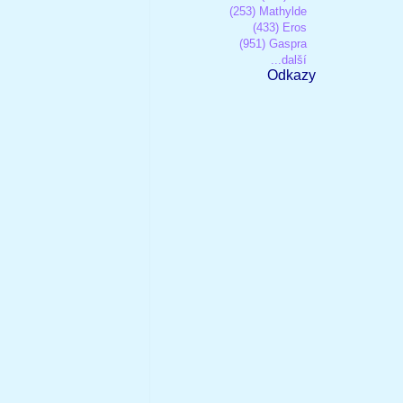
(253) Mathylde
(433) Eros
(951) Gaspra
...další
Odkazy