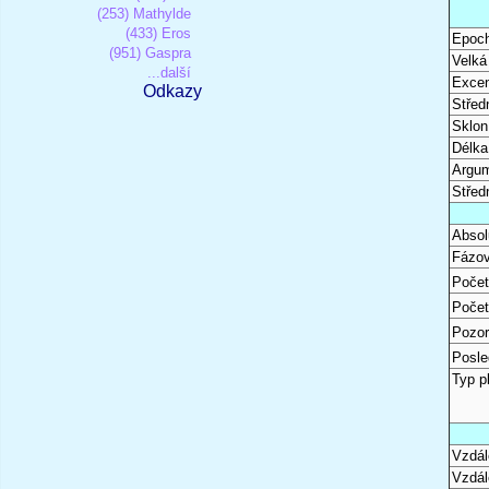
(253) Mathylde
(433) Eros
Epoc
(951) Gaspra
Velká
...další
Excen
Odkazy
Střed
Sklon
Délka
Argum
Střed
Absol
Fázov
Počet
Počet
Pozor
Posle
Typ p
Vzdál
Vzdál