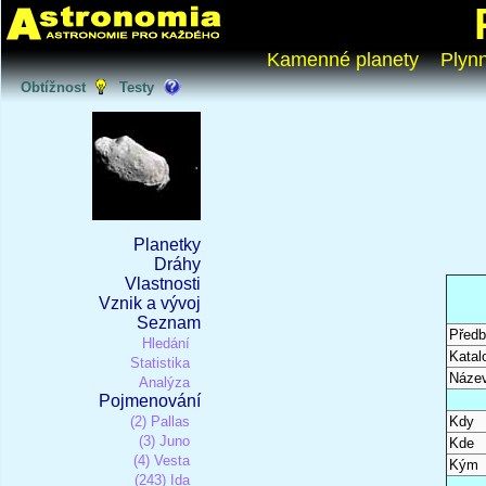
Kamenné planety
Plyn
Obtížnost
Testy
Planetky
Dráhy
Vlastnosti
Vznik a vývoj
Seznam
Předb
Hledání
Katal
Statistika
Náze
Analýza
Pojmenování
(2) Pallas
Kdy
(3) Juno
Kde
(4) Vesta
Kým
(243) Ida