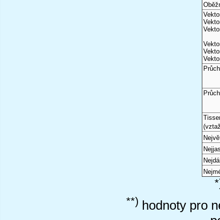
Oběž
Vekto
Vekto
Vekto
Vekto
Vekto
Vekto
Průch
Průch
Tisse
(vzta
Nejvě
Nejja
Nejdá
Nejmé
*
**)
hodnoty pro ne