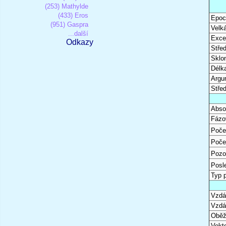
(253) Mathylde
(433) Eros
Epoc
(951) Gaspra
Velk
...další
Excen
Odkazy
Stře
Sklon
Délk
Argu
Stře
Abso
Fázo
Poče
Poče
Pozo
Posl
Typ 
Vzdál
Vzdá
Oběž
Vekto