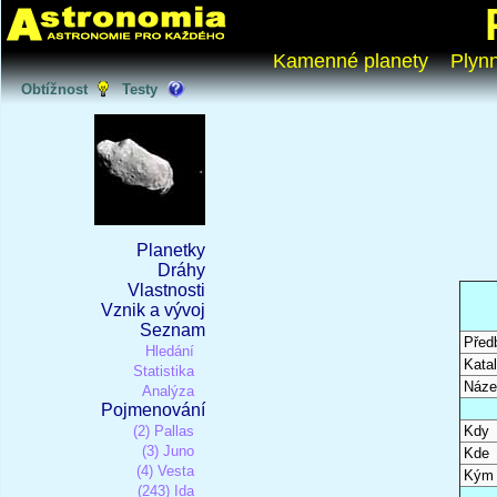
Kamenné planety
Plyn
Obtížnost
Testy
Planetky
Dráhy
Vlastnosti
Vznik a vývoj
Seznam
Před
Hledání
Katal
Statistika
Náze
Analýza
Pojmenování
(2) Pallas
Kdy
(3) Juno
Kde
(4) Vesta
Kým
(243) Ida