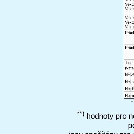
Vekto
Vekto
Vekto
Vekto
Vekto
Průc
Průc
Tiss
(vzta
Nejvě
Nejj
Nejd
Nejm
*
**)
hodnoty pro ne
p