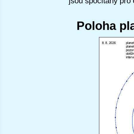
jsou spočítány pro
Poloha pl