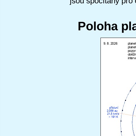
jsou spočítány pro
Poloha pl