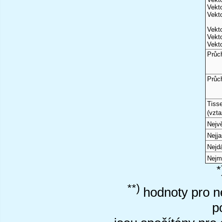
Vekto
Vekto
Vekto
Vekto
Vekto
Průc
Průc
Tiss
(vzta
Nejvě
Nejj
Nejd
Nejm
*
**)
hodnoty pro ne
p