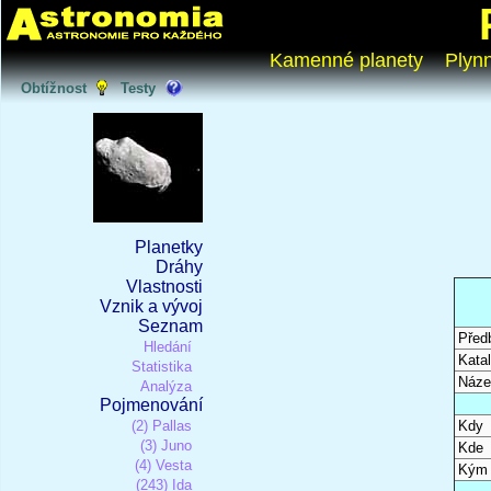
Kamenné planety
Plyn
Obtížnost
Testy
Planetky
Dráhy
Vlastnosti
Vznik a vývoj
Seznam
Před
Hledání
Katal
Statistika
Náze
Analýza
Pojmenování
(2) Pallas
Kdy
(3) Juno
Kde
(4) Vesta
Kým
(243) Ida