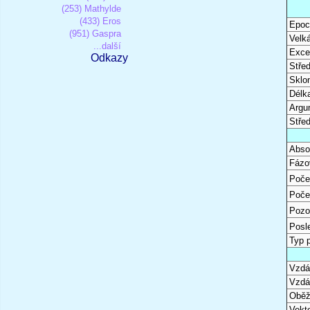
(253) Mathylde
(433) Eros
Epoc
(951) Gaspra
Velk
...další
Excen
Odkazy
Stře
Sklon
Délk
Argu
Stře
Abso
Fázo
Poče
Poče
Pozo
Posl
Typ 
Vzdál
Vzdá
Oběž
Vekto