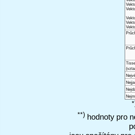
Vekto
Vekto
Vekto
Vekto
Vekto
Průc
Průc
Tiss
(vzta
Nejvě
Nejj
Nejd
Nejm
*
**)
hodnoty pro ne
p