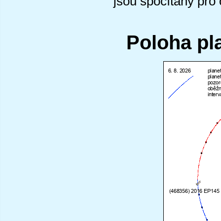
jsou spočítány pro
Poloha pl