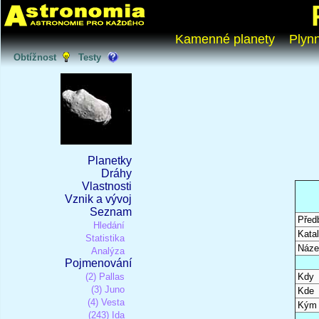
Kamenné planety
Plyn
Obtížnost
Testy
Planetky
Dráhy
Vlastnosti
Vznik a vývoj
Seznam
Před
Hledání
Katal
Statistika
Náze
Analýza
Pojmenování
(2) Pallas
Kdy
(3) Juno
Kde
(4) Vesta
Kým
(243) Ida