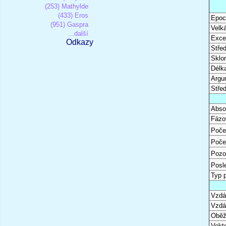
(253) Mathylde
(433) Eros
Epoc
(951) Gaspra
Velk
...další
Excen
Odkazy
Stře
Sklon
Délk
Argu
Stře
Abso
Fázo
Poče
Poče
Pozo
Posl
Typ 
Vzdál
Vzdá
Oběž
Vekto