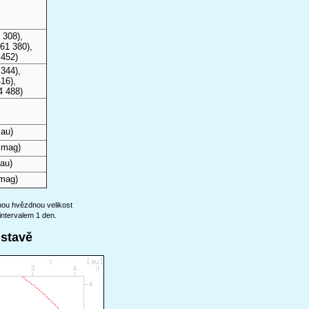
 308),
61 380),
 452)
344),
16),
4 488)
 au)
 mag)
au)
mag)
anou hvězdnou velikost
intervalem 1 den.
ustavě