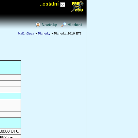
..ostatní
Novinky
Hledání
Malá tělesa
>
Planetky
>
Planetka 2016 ET7
0:00:00 UTC
 992 km