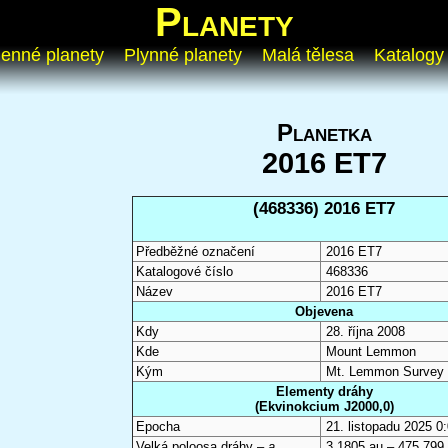
Planety
enné planety
Plynné planety
Malá tělesa
Katalogy
Planetka
2016 ET7
(468336) 2016 ET7
Předběžné označení
2016 ET7
Katalogové číslo
468336
Název
2016 ET7
Objevena
Kdy
28. října 2008
Kde
Mount Lemmon
Kým
Mt. Lemmon Survey
Elementy dráhy
(Ekvinokcium J2000,0)
Epocha
21. listopadu 2025 
Velká poloosa dráhy –
a
3,1805 au – 475 799