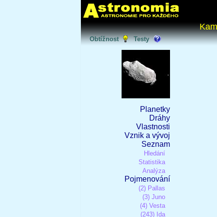
Kam
Obtížnost
Testy
Planetky
Dráhy
Vlastnosti
Vznik a vývoj
Seznam
Hledání
Statistika
Analýza
Pojmenování
(2) Pallas
(3) Juno
(4) Vesta
(243) Ida