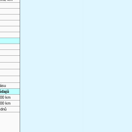
pásu
údajů
000 km
000 km
 dnů