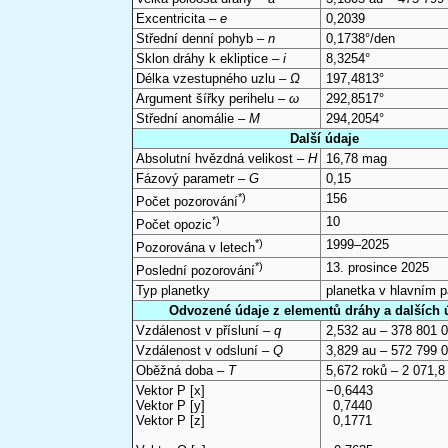
Excentricita –
e
0,2039
Střední denní pohyb –
n
0,1738°/den
Sklon dráhy k ekliptice –
i
8,3254°
Délka vzestupného uzlu –
Ω
197,4813°
Argument šířky perihelu –
ω
292,8517°
Střední anomálie –
M
294,2054°
Další údaje
Absolutní hvězdná velikost –
H
16,78 mag
Fázový parametr –
G
0,15
*)
156
Počet pozorování
*)
10
Počet opozic
*)
1999–2025
Pozorována v letech
*)
13. prosince 2025
Poslední pozorování
Typ planetky
planetka v hlavním 
Odvozené údaje z elementů dráhy a dalších 
Vzdálenost v přísluní –
q
2,532 au – 378 801 
Vzdálenost v odsluní –
Q
3,829 au – 572 799 
Oběžná doba –
T
5,672 roků – 2 071,8
Vektor P [x]
−0,6443
Vektor P [y]
0,7440
Vektor P [z]
0,1771