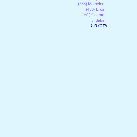
(253) Mathylde
(433) Eros
(951) Gaspra
...další
Odkazy