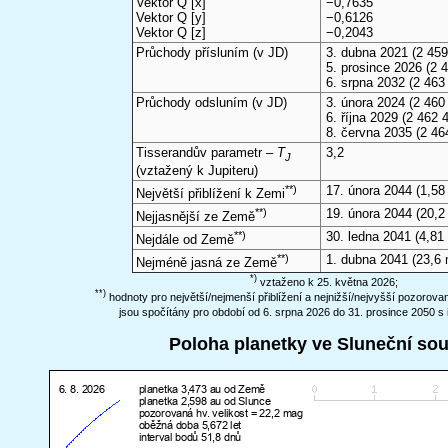
Vektor Q [x]
−0,7635
Vektor Q [y]
−0,6126
Vektor Q [z]
−0,2043
Průchody přísluním (v
JD
)
3. dubna 2021
(2 459
5. prosince 2026
(2 4
6. srpna 2032
(2 463
Průchody odsluním (v
JD
)
3. února 2024
(2 460 
6. října 2029
(2 462 4
8. června 2035
(2 46
Tisserandův parametr –
T
3,2
J
(vztažený k Jupiteru)
**)
17. února 2044
(1,58
Největší přiblížení k Zemi
**)
19. února 2044
(20,2
Nejjasnější ze Země
**)
30. ledna 2041
(4,81 
Nejdále od Země
**)
1. dubna 2041
(23,6 
Nejméně jasná ze Země
*)
vztaženo k 25. května 2026;
**)
hodnoty pro největší/nejmenší přiblížení a nejnižší/nejvyšší pozorov
jsou spočítány pro období od 6. srpna 2026 do 31. prosince 2050 s 
Poloha planetky ve Sluneční so