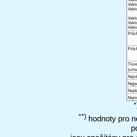
Vekto
Vekto
Vekto
Vekto
Vekto
Průc
Průc
Tiss
(vzta
Nejvě
Nejj
Nejd
Nejm
*
**)
hodnoty pro ne
p