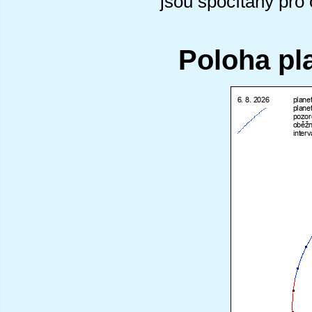
jsou spočítány pro
Poloha pl