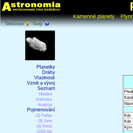
Kamenné planety
Plyn
Obtížnost
Testy
Planetky
Dráhy
Vlastnosti
Vznik a vývoj
Seznam
Před
Hledání
Katal
Statistika
Náze
Analýza
Pojmenování
(2) Pallas
Kdy
(3) Juno
Kde
(4) Vesta
Kým
(243) Ida