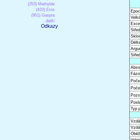
(253) Mathylde
(433) Eros
Epoc
(951) Gaspra
Velk
...další
Excen
Odkazy
Stře
Sklon
Délk
Argu
Stře
Abso
Fázo
Poče
Poče
Pozo
Posl
Typ 
Vzdál
Vzdá
Oběž
Vekto