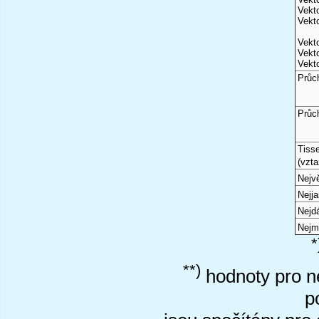
Vekto
Vekto
Vekto
Vekto
Vekto
Průc
Průc
Tiss
(vzta
Nejvě
Nejj
Nejd
Nejm
*
**)
hodnoty pro ne
p