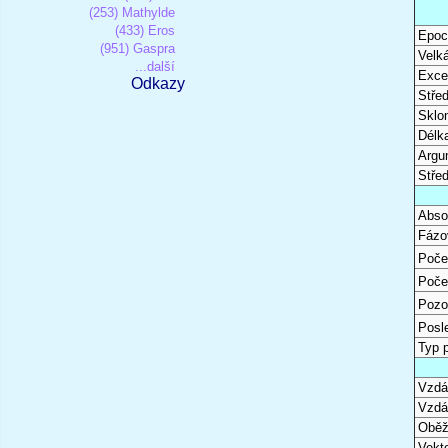
(253) Mathylde
(433) Eros
Epoc
(951) Gaspra
Velk
...další
Excen
Odkazy
Stře
Sklon
Délk
Argu
Stře
Abso
Fázo
Poče
Poče
Pozo
Posl
Typ 
Vzdál
Vzdá
Oběž
Vekto