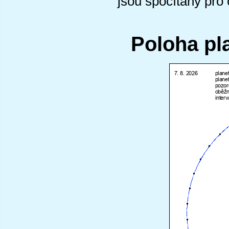
jsou spočítány pro
Poloha pl