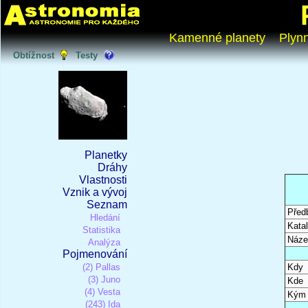
Kamenné planety
Plyn
Obtížnost
Testy
Planetky
Dráhy
Vlastnosti
Vznik a vývoj
Seznam
Před
Hledání
Katal
Statistika
Náze
Analýza
Pojmenování
(2) Pallas
Kdy
(3) Juno
Kde
(4) Vesta
Kým
(243) Ida