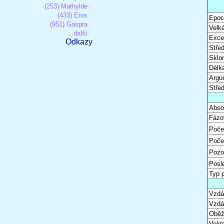
(253) Mathylde
(433) Eros
Epoc
(951) Gaspra
Velk
...další
Excen
Odkazy
Stře
Sklon
Délk
Argu
Stře
Abso
Fázo
Poče
Poče
Pozo
Posl
Typ 
Vzdál
Vzdá
Oběž
Vekto