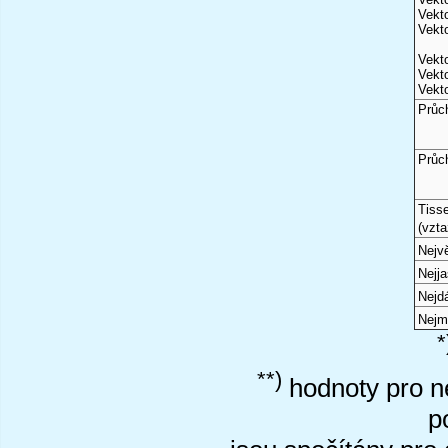
Vekto
Vekto
Vekto
Vekto
Vekto
Průc
Průc
Tiss
(vzta
Nejvě
Nejj
Nejd
Nejm
*
**)
hodnoty pro ne
p