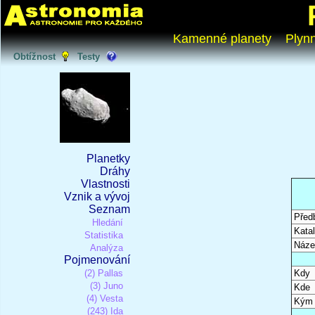
Kamenné planety
Plyn
Obtížnost
Testy
Planetky
Dráhy
Vlastnosti
Vznik a vývoj
Seznam
Před
Hledání
Katal
Statistika
Náze
Analýza
Pojmenování
(2) Pallas
Kdy
(3) Juno
Kde
(4) Vesta
Kým
(243) Ida