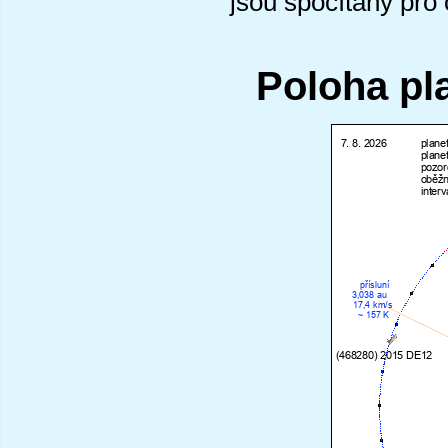
jsou spočítány pro
Poloha pl