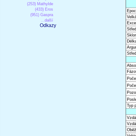
(253) Mathylde
(433) Eros
Epoc
(951) Gaspra
Velk
...další
Excen
Odkazy
Stře
Sklon
Délk
Argu
Stře
Abso
Fázo
Poče
Poče
Pozo
Posl
Typ 
Vzdál
Vzdá
Oběž
Vekto