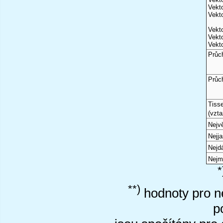
Vekto
Vekto
Vekto
Vekto
Vekto
Průc
Průc
Tiss
(vzta
Nejvě
Nejj
Nejd
Nejm
*
**)
hodnoty pro ne
p