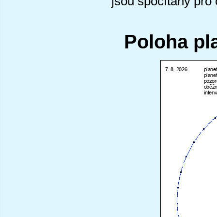
jsou spočítány pro
Poloha pl