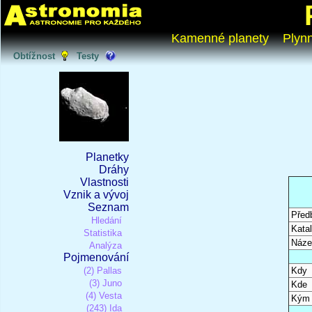
Kamenné planety
Plyn
Obtížnost
Testy
Planetky
Dráhy
Vlastnosti
Vznik a vývoj
Seznam
Před
Hledání
Katal
Statistika
Náze
Analýza
Pojmenování
(2) Pallas
Kdy
(3) Juno
Kde
(4) Vesta
Kým
(243) Ida