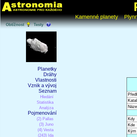
Kamenné planety
Plyn
Obtížnost
Testy
Planetky
Dráhy
Vlastnosti
Vznik a vývoj
Seznam
Před
Hledání
Katal
Statistika
Náze
Analýza
Pojmenování
(2) Pallas
Kdy
(3) Juno
Kde
(4) Vesta
Kým
(243) Ida