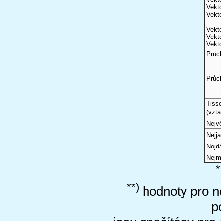
Vekto
Vekto
Vekto
Vekto
Vekto
Průc
Průc
Tiss
(vzta
Nejvě
Nejj
Nejd
Nejm
*
**)
hodnoty pro ne
p