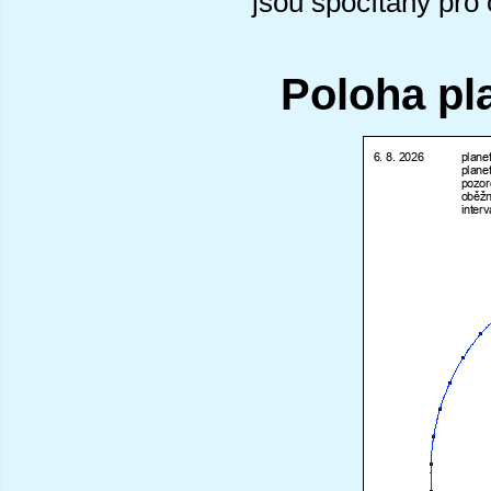
jsou spočítány pro
Poloha pl