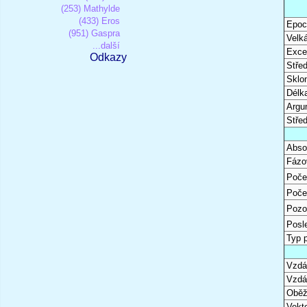
(253) Mathylde
(433) Eros
Epoc
(951) Gaspra
Velk
...další
Excen
Odkazy
Stře
Sklon
Délk
Argu
Stře
Abso
Fázo
Poče
Poče
Pozo
Posl
Typ 
Vzdál
Vzdá
Oběž
Vekto