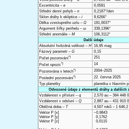
Excentricita –
e
0,0581
Střední denní pohyb –
n
0,2187°/den
Sklon dráhy k ekliptice –
i
9,6266°
Délka vzestupného uzlu –
Ω
191,0037°
Argument šířky perihelu –
ω
339,1396°
Střední anomálie –
M
106,3112°
Další údaje
Absolutní hvězdná velikost –
H
16,95 mag
Fázový parametr –
G
0,15
*)
251
Počet pozorování
*)
14
Počet opozic
*)
2004–2025
Pozorována v letech
*)
22. června 2025
Poslední pozorování
Typ planetky
planetka v hlavním 
Odvozené údaje z elementů dráhy a dalších 
Vzdálenost v přísluní –
q
2,570 au – 384 448 
Vzdálenost v odsluní –
Q
2,887 au – 431 910 
Oběžná doba –
T
4,507 roků – 1 646,2
Vektor P [x]
−0,9843
Vektor P [y]
0,1762
Vektor P [z]
0,0115