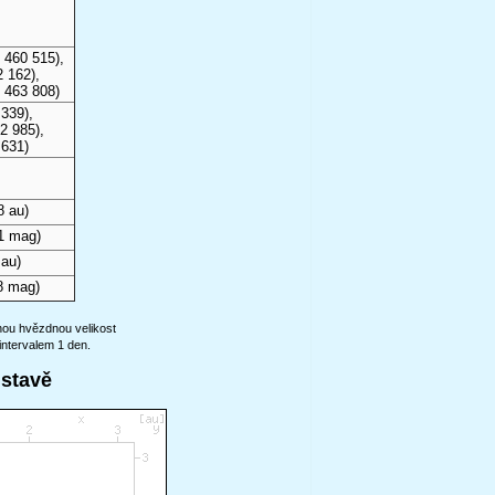
 460 515),
 162),
 463 808)
339),
2 985),
 631)
8 au)
1 mag)
 au)
8 mag)
anou hvězdnou velikost
intervalem 1 den.
ustavě