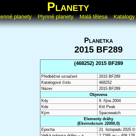
Planety
enné planety
Plynné planety
Malá tělesa
Katalogy
Planetka
2015 BF289
(468252) 2015 BF289
Předběžné označení
2015 BF289
Katalogové číslo
468252
Název
2015 BF289
Objevena
Kdy
9. října 2004
Kde
Kitt Peak
Kým
Spacewatch
Elementy dráhy
(Ekvinokcium J2000,0)
Epocha
21. listopadu 2025 
Velká poloosa dráhy –
a
2,7285 au – 408 178