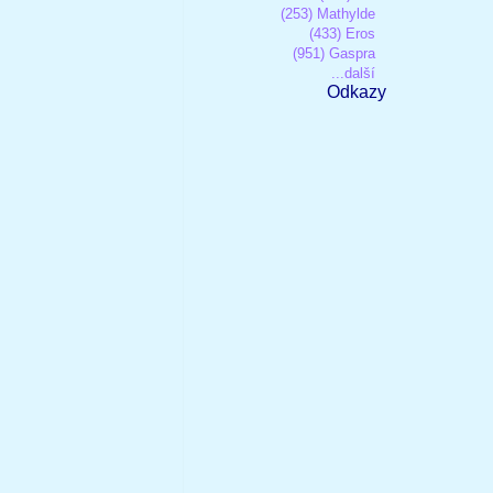
(253) Mathylde
(433) Eros
(951) Gaspra
...další
Odkazy