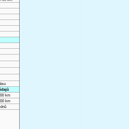
pásu
údajů
000 km
000 km
 dnů