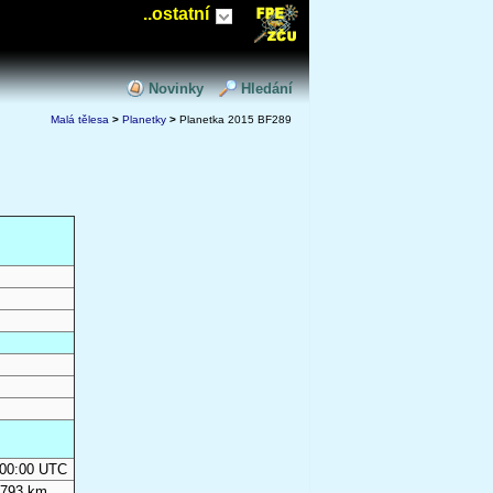
..ostatní
Novinky
Hledání
Malá tělesa
>
Planetky
>
Planetka 2015 BF289
0:00:00 UTC
 793 km