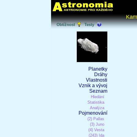
Kam
Obtížnost
Testy
Planetky
Dráhy
Vlastnosti
Vznik a vývoj
Seznam
Hledání
Statistika
Analýza
Pojmenování
(2) Pallas
(3) Juno
(4) Vesta
(243) Ida