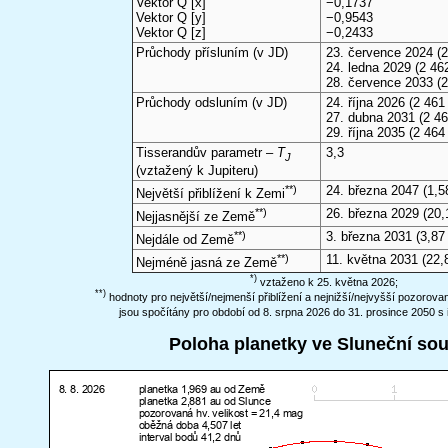
Vektor Q [x]
−0,1737
Vektor Q [y]
−0,9543
Vektor Q [z]
−0,2433
Průchody přísluním (v
JD
)
23. července 2024
(2
24. ledna 2029
(2 462
28. července 2033
(2
Průchody odsluním (v
JD
)
24. října 2026
(2 461 
27. dubna 2031
(2 46
29. října 2035
(2 464
Tisserandův parametr –
T
3,3
J
(vztažený k Jupiteru)
**)
24. března 2047
(1,5
Největší přiblížení k Zemi
**)
26. března 2029
(20,
Nejjasnější ze Země
**)
3. března 2031
(3,87
Nejdále od Země
**)
11. května 2031
(22,
Nejméně jasná ze Země
*)
vztaženo k 25. května 2026;
**)
hodnoty pro největší/nejmenší přiblížení a nejnižší/nejvyšší pozorov
jsou spočítány pro období od 8. srpna 2026 do 31. prosince 2050 s 
Poloha planetky ve Sluneční so