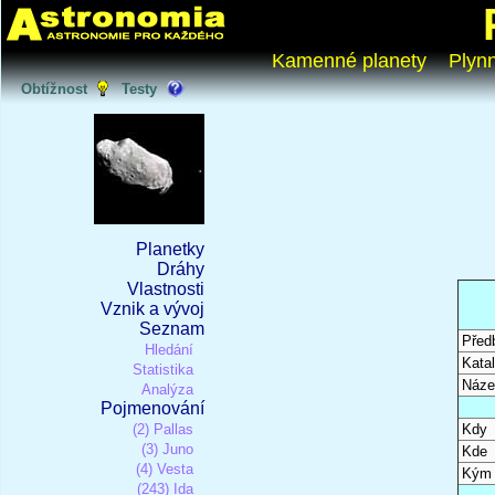
Kamenné planety
Plyn
Obtížnost
Testy
Planetky
Dráhy
Vlastnosti
Vznik a vývoj
Seznam
Před
Hledání
Katal
Statistika
Náze
Analýza
Pojmenování
(2) Pallas
Kdy
(3) Juno
Kde
(4) Vesta
Kým
(243) Ida