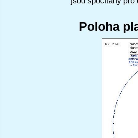
jsou spočítány pro
Poloha pl