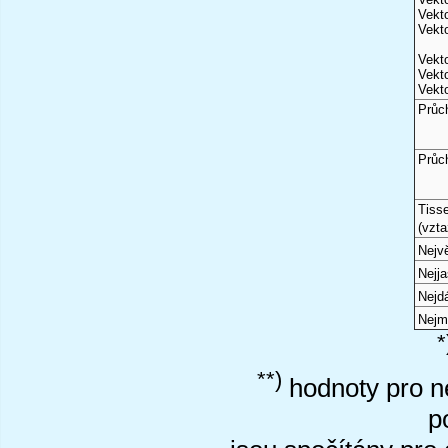
Vekto
Vekto
Vekto
Vekto
Vekto
Průc
Průc
Tiss
(vzta
Nejvě
Nejj
Nejd
Nejm
*
**)
hodnoty pro ne
p