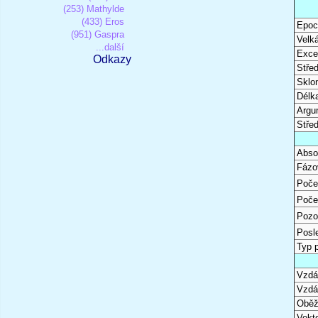
(253) Mathylde
(433) Eros
Epoc
(951) Gaspra
Velk
...další
Excen
Odkazy
Stře
Sklon
Délk
Argu
Stře
Abso
Fázo
Poče
Poče
Pozo
Posl
Typ 
Vzdál
Vzdá
Oběž
Vekto