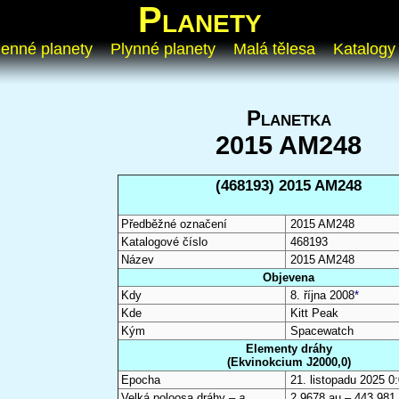
Planety
enné planety
Plynné planety
Malá tělesa
Katalogy
Planetka
2015 AM248
(468193) 2015 AM248
Předběžné označení
2015 AM248
Katalogové číslo
468193
Název
2015 AM248
Objevena
Kdy
8. října 2008
*
Kde
Kitt Peak
Kým
Spacewatch
Elementy dráhy
(Ekvinokcium J2000,0)
Epocha
21. listopadu 2025 
Velká poloosa dráhy –
a
2,9678 au – 443 981