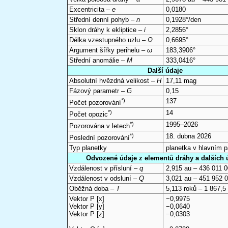
Excentricita –
e
0,0180
Střední denní pohyb –
n
0,1928°/den
Sklon dráhy k ekliptice –
i
2,2856°
Délka vzestupného uzlu –
Ω
0,6695°
Argument šířky perihelu –
ω
183,3906°
Střední anomálie –
M
333,0416°
Další údaje
Absolutní hvězdná velikost –
H
17,11 mag
Fázový parametr –
G
0,15
*)
137
Počet pozorování
*)
14
Počet opozic
*)
1995–2026
Pozorována v letech
*)
18. dubna 2026
Poslední pozorování
Typ planetky
planetka v hlavním 
Odvozené údaje z elementů dráhy a dalších 
Vzdálenost v přísluní –
q
2,915 au – 436 011 
Vzdálenost v odsluní –
Q
3,021 au – 451 952 
Oběžná doba –
T
5,113 roků – 1 867,5
Vektor P [x]
−0,9975
Vektor P [y]
−0,0640
Vektor P [z]
−0,0303