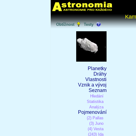
Kam
Obtížnost
Testy
Planetky
Dráhy
Vlastnosti
Vznik a vývoj
Seznam
Hledání
Statistika
Analýza
Pojmenování
(2) Pallas
(3) Juno
(4) Vesta
(243) Ida