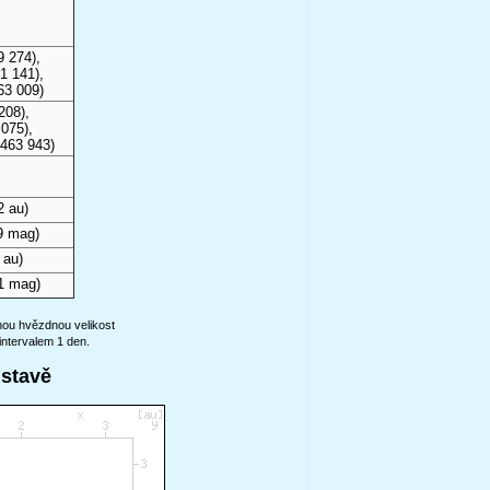
9 274),
1 141),
63 009)
208),
075),
 463 943)
2 au)
9 mag)
 au)
1 mag)
anou hvězdnou velikost
intervalem 1 den.
ustavě