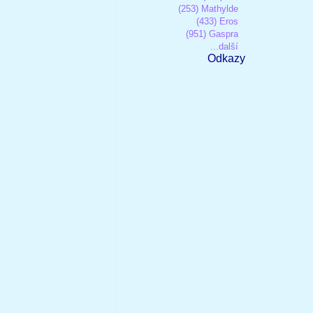
(253) Mathylde
(433) Eros
(951) Gaspra
...další
Odkazy