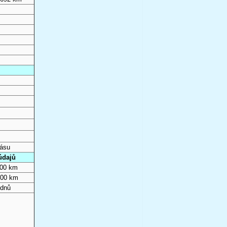
pásu
údajů
000 km
000 km
 dnů