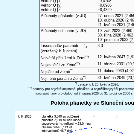
Vektor Q [x]
0,0708
Vektor Q [y]
−0,8986
Vektor Q [z]
−0,4329
Průchody přísluním (v
JD
)
27. února 2021
(2 45
10. dubna 2026
(2 46
21. května 2031
(2 4
Průchody odsluním (v
JD
)
19. září 2023
(2 460 
30. října 2028
(2 462 
10. prosince 2033
(2
Tisserandův parametr –
T
3,3
J
(vztažený k Jupiteru)
**)
12. května 2047
(1,9
Největší přiblížení k Zemi
**)
11. března 2031
(20,
Nejjasnější ze Země
**)
11. dubna 2039
(4,02
Nejdále od Země
**)
31. května 2049
(23,
Nejméně jasná ze Země
*)
vztaženo k 25. května 2026;
**)
hodnoty pro největší/nejmenší přiblížení a nejnižší/nejvyšší pozorov
jsou spočítány pro období od 7. srpna 2026 do 31. prosince 2050 s 
Poloha planetky ve Sluneční so