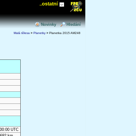
..ostatní
Novinky
Hledání
Malá tělesa
>
Planetky
>
Planetka 2015 AM248
0:00:00 UTC
 692 km