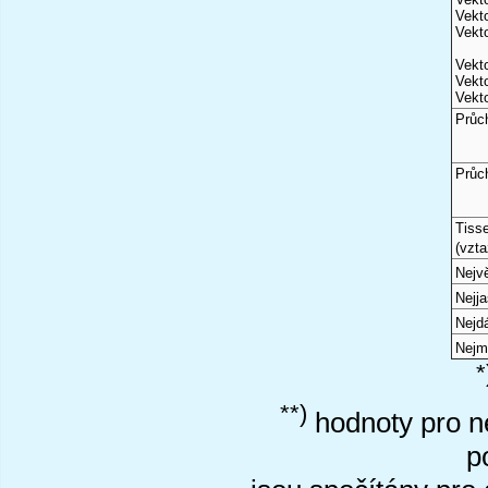
Vekto
Vekto
Vekto
Vekto
Vekto
Průc
Průc
Tiss
(vzta
Nejvě
Nejj
Nejd
Nejm
*
**)
hodnoty pro ne
p