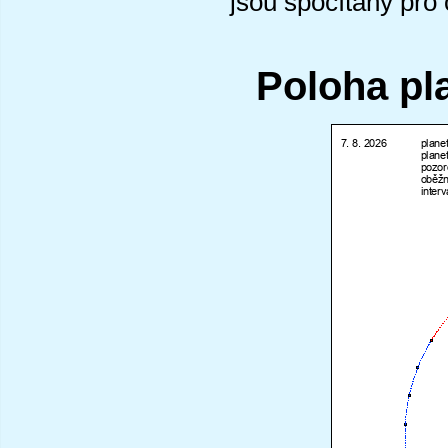
jsou spočítány pro
Poloha pl