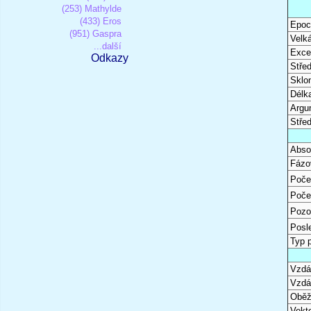
(253) Mathylde
(433) Eros
Epoc
(951) Gaspra
Velk
...další
Excen
Odkazy
Stře
Sklon
Délk
Argu
Stře
Abso
Fázo
Poče
Poče
Pozo
Posl
Typ 
Vzdál
Vzdá
Oběž
Vekto