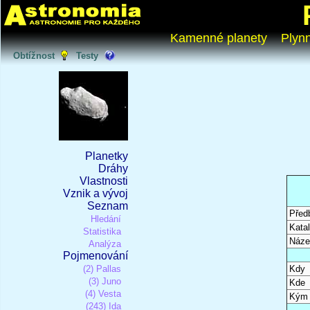
Kamenné planety
Plyn
Obtížnost
Testy
Planetky
Dráhy
Vlastnosti
Vznik a vývoj
Seznam
Před
Hledání
Katal
Statistika
Náze
Analýza
Pojmenování
(2) Pallas
Kdy
(3) Juno
Kde
(4) Vesta
Kým
(243) Ida