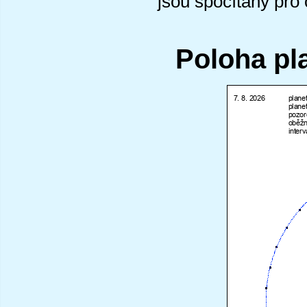
jsou spočítány pro
Poloha pl