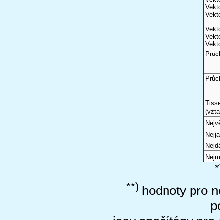
Vekto
Vekto
Vekto
Vekto
Vekto
Průc
Průc
Tiss
(vzta
Nejvě
Nejj
Nejd
Nejm
*
**)
hodnoty pro ne
p