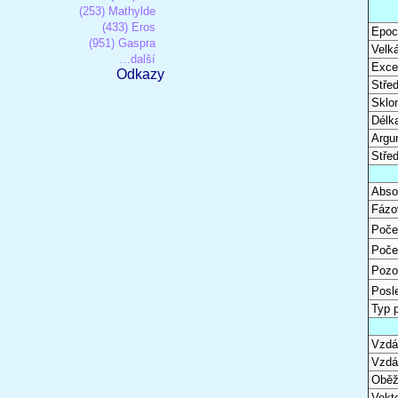
(253) Mathylde
(433) Eros
Epoc
(951) Gaspra
Velk
...další
Excen
Odkazy
Stře
Sklon
Délk
Argu
Stře
Abso
Fázo
Poče
Poče
Pozo
Posl
Typ 
Vzdál
Vzdá
Oběž
Vekto