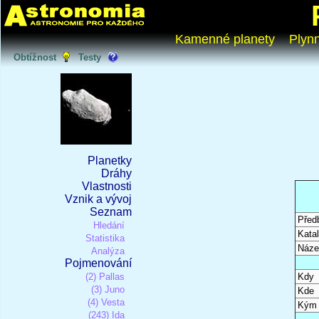
Kamenné planety
Plyn
Obtížnost
Testy
Planetky
Dráhy
Vlastnosti
Vznik a vývoj
Seznam
Před
Hledání
Katal
Statistika
Náze
Analýza
Pojmenování
(2) Pallas
Kdy
(3) Juno
Kde
(4) Vesta
Kým
(243) Ida