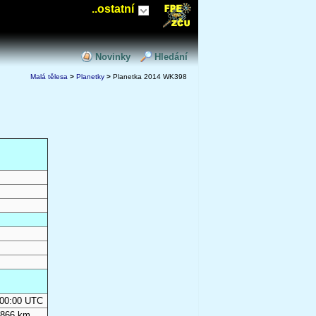
..ostatní
Novinky
Hledání
Malá tělesa
>
Planetky
>
Planetka 2014 WK398
0:00:00 UTC
 866 km