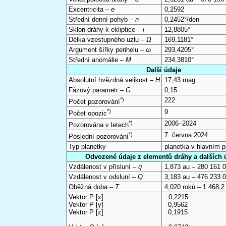
Excentricita –
e
0,2592
Střední denní pohyb –
n
0,2452°/den
Sklon dráhy k ekliptice –
i
12,8805°
Délka vzestupného uzlu –
Ω
169,1181°
Argument šířky perihelu –
ω
293,4205°
Střední anomálie –
M
234,3810°
Další údaje
Absolutní hvězdná velikost –
H
17,43 mag
Fázový parametr –
G
0,15
*)
222
Počet pozorování
*)
9
Počet opozic
*)
2006–2024
Pozorována v letech
*)
7. června 2024
Poslední pozorování
Typ planetky
planetka v hlavním 
Odvozené údaje z elementů dráhy a dalších 
Vzdálenost v přísluní –
q
1,873 au – 280 161 
Vzdálenost v odsluní –
Q
3,183 au – 476 233 
Oběžná doba –
T
4,020 roků – 1 468,2
Vektor P [x]
−0,2215
Vektor P [y]
0,9562
Vektor P [z]
0,1915