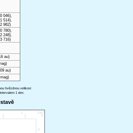
0 046),
1 514),
2 982)
0 780),
2 248),
3 716)
16 au)
mag)
09 au)
 mag)
anou hvězdnou velikost
intervalem 1 den.
ustavě