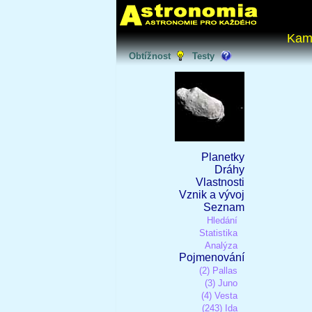
Kam
Obtížnost
Testy
Planetky
Dráhy
Vlastnosti
Vznik a vývoj
Seznam
Hledání
Statistika
Analýza
Pojmenování
(2) Pallas
(3) Juno
(4) Vesta
(243) Ida