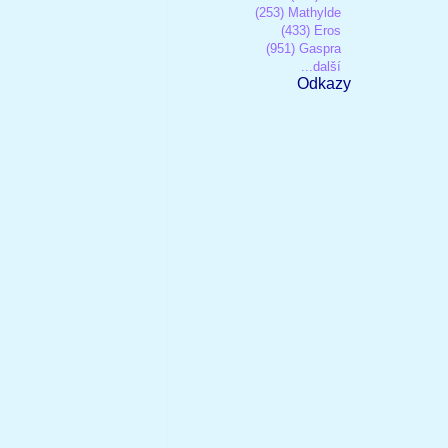
(253) Mathylde
(433) Eros
(951) Gaspra
...další
Odkazy