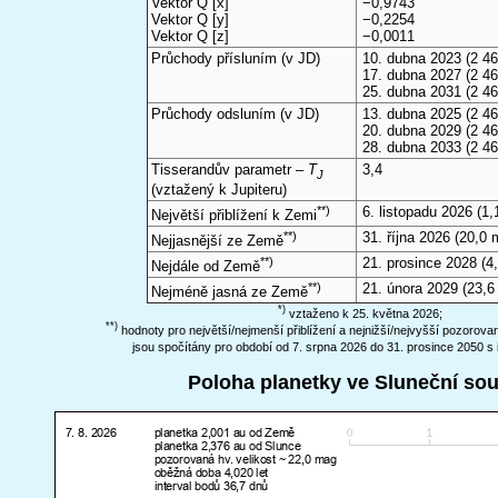
Vektor Q [x]
−0,9743
Vektor Q [y]
−0,2254
Vektor Q [z]
−0,0011
Průchody přísluním (v
JD
)
10. dubna 2023
(2 46
17. dubna 2027
(2 46
25. dubna 2031
(2 46
Průchody odsluním (v
JD
)
13. dubna 2025
(2 46
20. dubna 2029
(2 46
28. dubna 2033
(2 46
Tisserandův parametr –
T
3,4
J
(vztažený k Jupiteru)
**)
6. listopadu 2026
(1,
Největší přiblížení k Zemi
**)
31. října 2026
(20,0 
Nejjasnější ze Země
**)
21. prosince 2028
(4,
Nejdále od Země
**)
21. února 2029
(23,6
Nejméně jasná ze Země
*)
vztaženo k 25. května 2026;
**)
hodnoty pro největší/nejmenší přiblížení a nejnižší/nejvyšší pozorov
jsou spočítány pro období od 7. srpna 2026 do 31. prosince 2050 s 
Poloha planetky ve Sluneční so