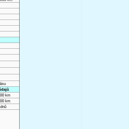
pásu
údajů
000 km
000 km
 dnů