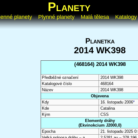
Planety
enné planety
Plynné planety
Malá tělesa
Katalogy
Planetka
2014 WK398
(468164) 2014 WK398
Předběžné označení
2014 WK398
Katalogové číslo
468164
Název
2014 WK398
Objevena
Kdy
16. listopadu 2006
*
Kde
Catalina
Kým
CSS
Elementy dráhy
(Ekvinokcium J2000,0)
Epocha
21. listopadu 2025 
Velká poloosa dráhy –
a
2,5281 au – 378 196