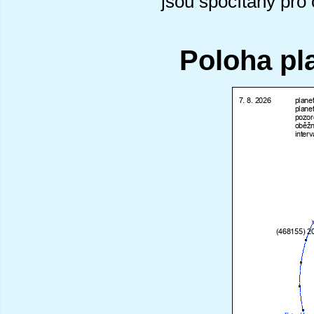
jsou spočítány pro
Poloha pl