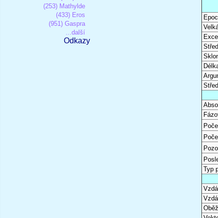
(253) Mathylde
(433) Eros
Epoc
(951) Gaspra
Velk
...další
Excen
Odkazy
Stře
Sklon
Délk
Argu
Stře
Abso
Fázo
Poče
Poče
Pozo
Posl
Typ 
Vzdál
Vzdá
Oběž
Vekto