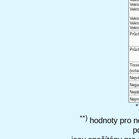
Vekto
Vekto
Vekto
Vekto
Vekto
Průc
Průc
Tiss
(vzta
Nejvě
Nejj
Nejd
Nejm
*
**)
hodnoty pro ne
p