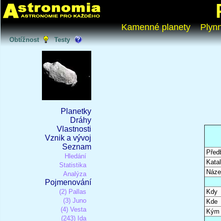
Kamenné planety
Plyn
Obtížnost
Testy
Planetky
Dráhy
Vlastnosti
Vznik a vývoj
Seznam
Před
Hledání
Katal
Statistika
Náze
Analýza
Pojmenování
(2) Pallas
Kdy
(3) Juno
Kde
(4) Vesta
Kým
(243) Ida