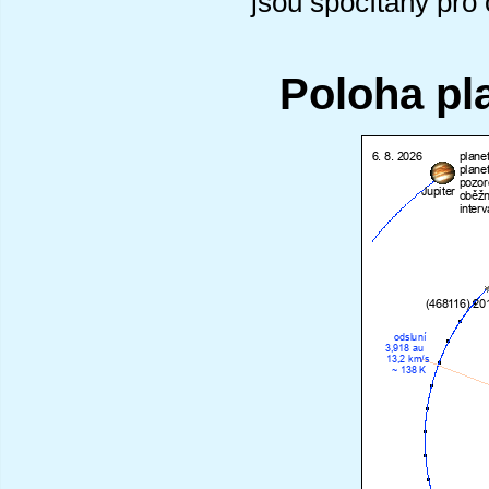
jsou spočítány pro
Poloha pl