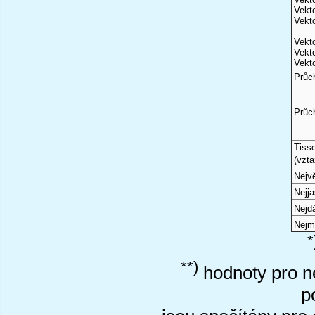
Vekto
Vekto
Vekto
Vekto
Vekto
Průc
Průc
Tiss
(vzta
Nejvě
Nejj
Nejd
Nejm
*
**)
hodnoty pro ne
p