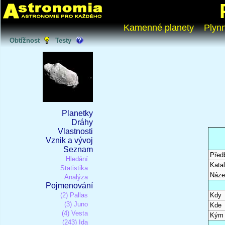
Kamenné planety
Plyn
Obtížnost
Testy
Planetky
Dráhy
Vlastnosti
Vznik a vývoj
Seznam
Před
Hledání
Katal
Statistika
Náze
Analýza
Pojmenování
(2) Pallas
Kdy
(3) Juno
Kde
(4) Vesta
Kým
(243) Ida