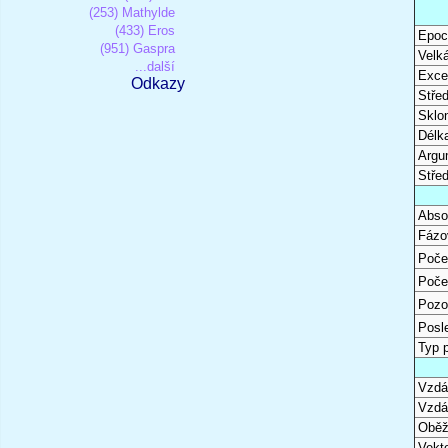
(253) Mathylde
(433) Eros
Epoc
(951) Gaspra
Velk
...další
Excen
Odkazy
Stře
Sklon
Délk
Argu
Stře
Abso
Fázo
Poče
Poče
Pozo
Posl
Typ 
Vzdál
Vzdá
Oběž
Vekto