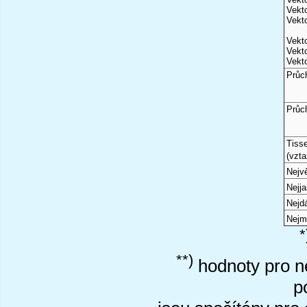
Vekto
Vekto
Vekto
Vekto
Vekto
Průc
Průc
Tiss
(vzta
Nejvě
Nejj
Nejd
Nejm
*
**)
hodnoty pro ne
p