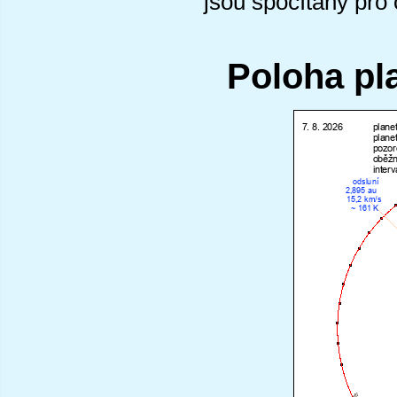
jsou spočítány pro
Poloha pl