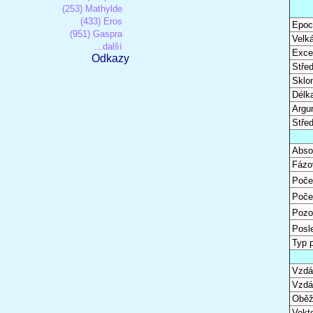
(253) Mathylde
(433) Eros
Epoc
(951) Gaspra
Velk
...další
Excen
Odkazy
Stře
Sklon
Délk
Argu
Stře
Abso
Fázo
Poče
Poče
Pozo
Posl
Typ 
Vzdál
Vzdá
Oběž
Vekto