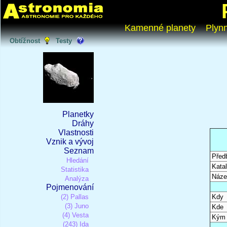
Kamenné planety
Plyn
Obtížnost
Testy
Planetky
Dráhy
Vlastnosti
Vznik a vývoj
Seznam
Před
Hledání
Katal
Statistika
Náze
Analýza
Pojmenování
(2) Pallas
Kdy
(3) Juno
Kde
(4) Vesta
Kým
(243) Ida