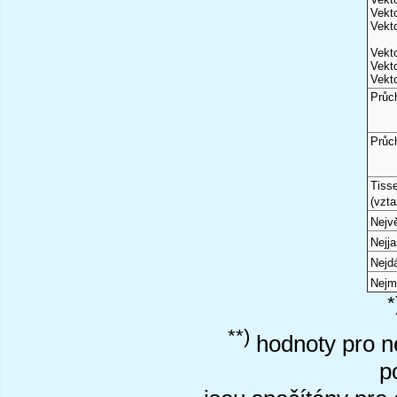
Vekto
Vekto
Vekto
Vekto
Vekto
Průc
Průc
Tiss
(vzta
Nejvě
Nejj
Nejd
Nejm
*
**)
hodnoty pro ne
p