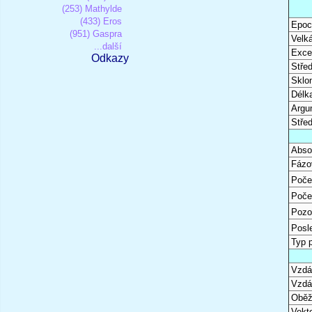
(253) Mathylde
(433) Eros
Epoc
(951) Gaspra
Velk
...další
Excen
Odkazy
Stře
Sklon
Délk
Argu
Stře
Abso
Fázo
Poče
Poče
Pozo
Posl
Typ 
Vzdál
Vzdá
Oběž
Vekto