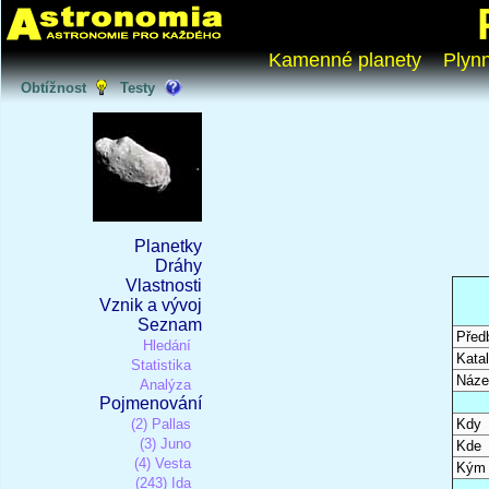
Kamenné planety
Plyn
Obtížnost
Testy
Planetky
Dráhy
Vlastnosti
Vznik a vývoj
Seznam
Před
Hledání
Katal
Statistika
Náze
Analýza
Pojmenování
(2) Pallas
Kdy
(3) Juno
Kde
(4) Vesta
Kým
(243) Ida