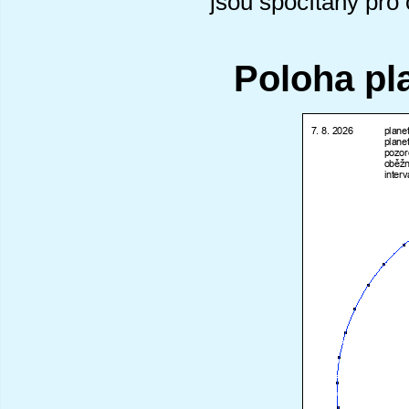
jsou spočítány pro
Poloha pl