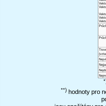
Vekto
Vekto
Vekto
Vekto
Vekto
Průc
Průc
Tiss
(vzta
Nejvě
Nejj
Nejd
Nejm
*
**)
hodnoty pro ne
p