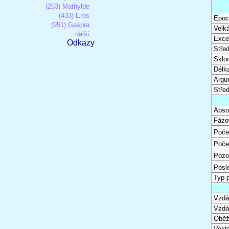
(253) Mathylde
(433) Eros
Epoc
(951) Gaspra
Velk
...další
Excen
Odkazy
Stře
Sklon
Délk
Argu
Stře
Abso
Fázo
Poče
Poče
Pozo
Posl
Typ 
Vzdál
Vzdá
Oběž
Vekto