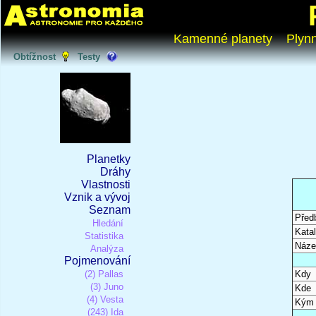
Kamenné planety
Plyn
Obtížnost
Testy
Planetky
Dráhy
Vlastnosti
Vznik a vývoj
Seznam
Před
Hledání
Katal
Statistika
Náze
Analýza
Pojmenování
(2) Pallas
Kdy
(3) Juno
Kde
(4) Vesta
Kým
(243) Ida