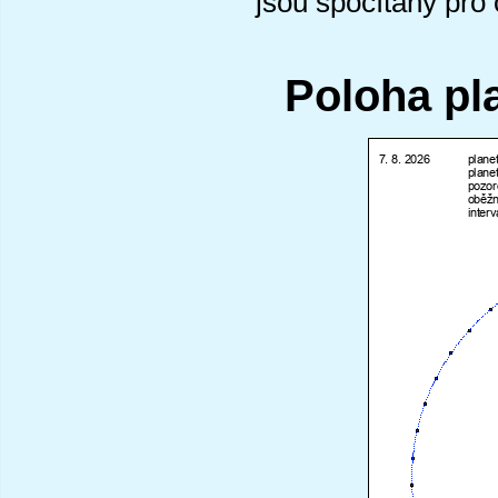
jsou spočítány pro
Poloha pl