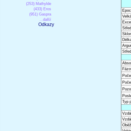
(253) Mathylde
(433) Eros
Epoc
(951) Gaspra
Velk
...další
Excen
Odkazy
Stře
Sklon
Délk
Argu
Stře
Abso
Fázo
Poče
Poče
Pozo
Posl
Typ 
Vzdál
Vzdá
Oběž
Vekto