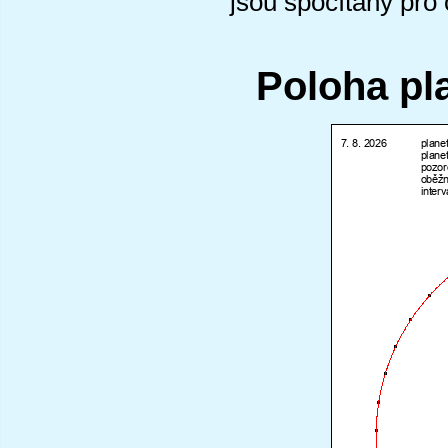
jsou spočítány pro
Poloha pl