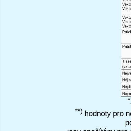
Vekto
Vekto
Vekto
Vekto
Vekto
Průc
Průc
Tiss
(vzta
Nejvě
Nejj
Nejd
Nejm
*
**)
hodnoty pro ne
p