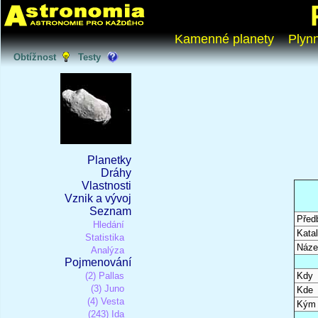
Kamenné planety
Plyn
Obtížnost
Testy
Planetky
Dráhy
Vlastnosti
Vznik a vývoj
Seznam
Před
Hledání
Katal
Statistika
Náze
Analýza
Pojmenování
(2) Pallas
Kdy
(3) Juno
Kde
(4) Vesta
Kým
(243) Ida