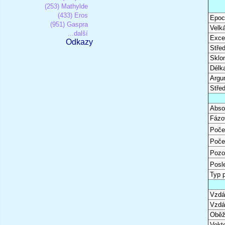
(253) Mathylde
(433) Eros
Epoc
(951) Gaspra
Velk
...další
Excen
Odkazy
Stře
Sklon
Délk
Argu
Stře
Abso
Fázo
Poče
Poče
Pozo
Posl
Typ 
Vzdál
Vzdá
Oběž
Vekto