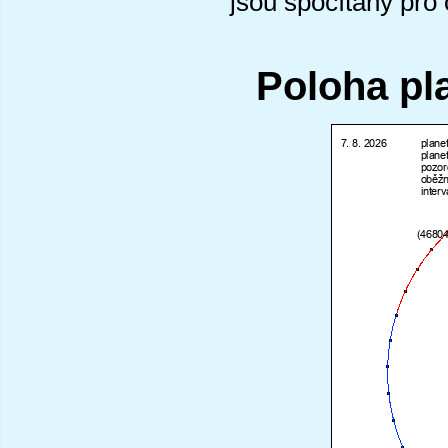
jsou spočítány pro
Poloha pl