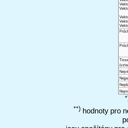
Vekto
Vekto
Vekto
Vekto
Vekto
Průc
Průc
Tiss
(vzta
Nejvě
Nejj
Nejd
Nejm
*
**)
hodnoty pro ne
p