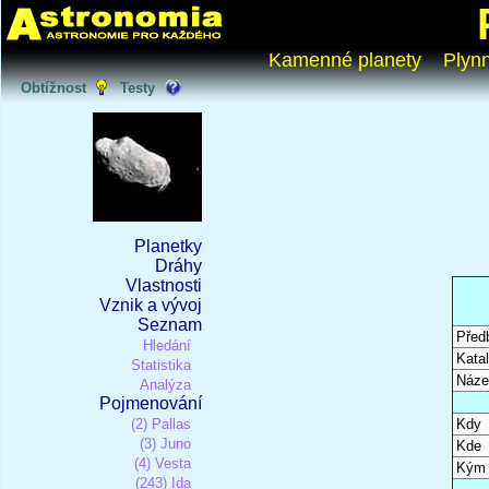
Kamenné planety
Plyn
Obtížnost
Testy
Planetky
Dráhy
Vlastnosti
Vznik a vývoj
Seznam
Před
Hledání
Katal
Statistika
Náze
Analýza
Pojmenování
(2) Pallas
Kdy
(3) Juno
Kde
(4) Vesta
Kým
(243) Ida