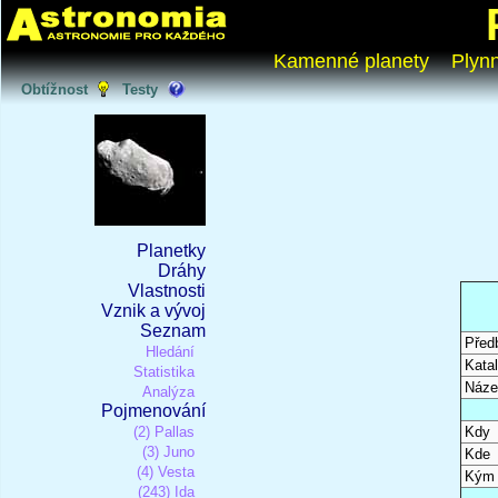
Kamenné planety
Plyn
Obtížnost
Testy
Planetky
Dráhy
Vlastnosti
Vznik a vývoj
Seznam
Před
Hledání
Katal
Statistika
Náze
Analýza
Pojmenování
(2) Pallas
Kdy
(3) Juno
Kde
(4) Vesta
Kým
(243) Ida