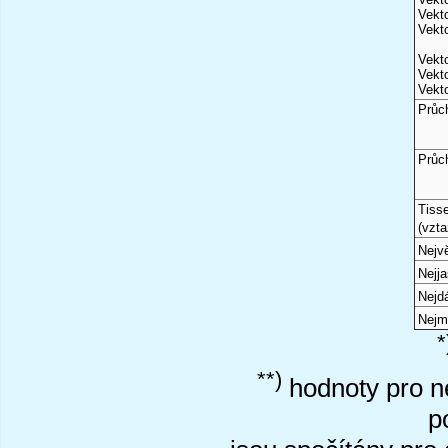
Vekto
Vekto
Vekto
Vekto
Vekto
Průc
Průc
Tiss
(vzta
Nejvě
Nejj
Nejd
Nejm
*
**)
hodnoty pro ne
p