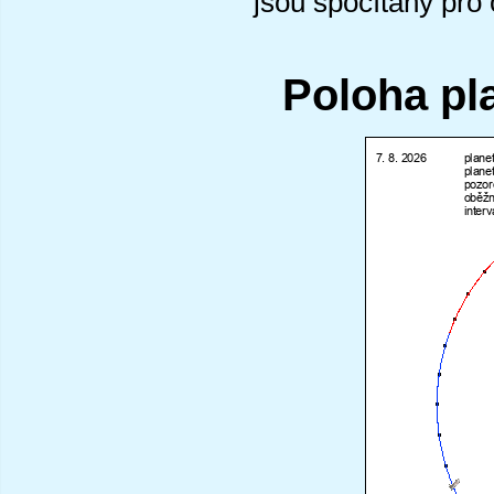
jsou spočítány pro
Poloha pl