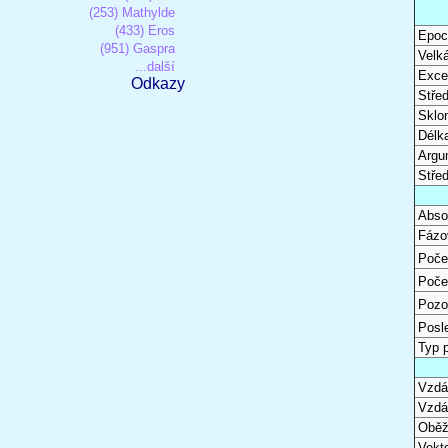
(253) Mathylde
(433) Eros
Epoc
(951) Gaspra
Velk
...další
Excen
Odkazy
Stře
Sklon
Délk
Argu
Stře
Abso
Fázo
Poče
Poče
Pozo
Posl
Typ 
Vzdál
Vzdá
Oběž
Vekto