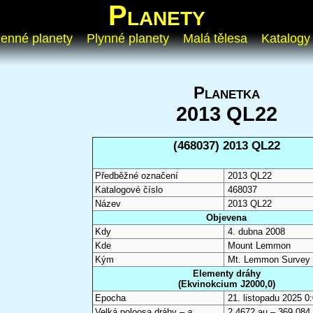
Planety
enné planety
Plynné planety
Malá tělesa
Katalogy
Planetka
2013 QL22
(468037) 2013 QL22
Předběžné označení
2013 QL22
Katalogové číslo
468037
Název
2013 QL22
Objevena
Kdy
4. dubna 2008
Kde
Mount Lemmon
Kým
Mt. Lemmon Survey
Elementy dráhy
(Ekvinokcium J2000,0)
Epocha
21. listopadu 2025 
Velká poloosa dráhy –
a
2,4672 au – 369 084