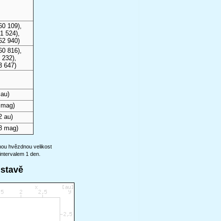
60 109),
1 524),
62 940)
60 816),
 232),
3 647)
 au)
 mag)
2 au)
8 mag)
anou hvězdnou velikost
intervalem 1 den.
ustavě