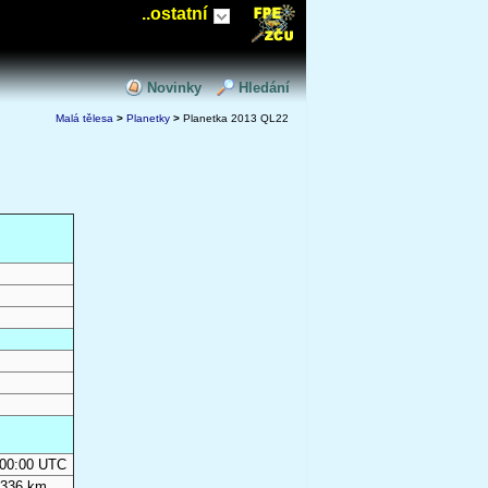
..ostatní
Novinky
Hledání
Malá tělesa
>
Planetky
>
Planetka 2013 QL22
0:00:00 UTC
 336 km