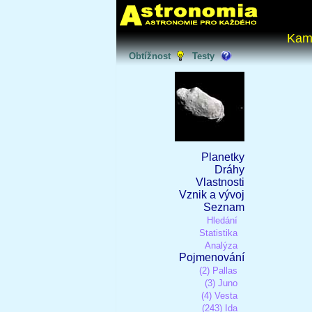
Kam
Obtížnost
Testy
Planetky
Dráhy
Vlastnosti
Vznik a vývoj
Seznam
Hledání
Statistika
Analýza
Pojmenování
(2) Pallas
(3) Juno
(4) Vesta
(243) Ida