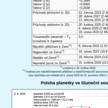
Vektor Q [x]
−0,1844
Vektor Q [y]
−0,9465
Vektor Q [z]
−0,2648
Průchody přísluním (v
JD
)
12. června 2023
(2 4
28. dubna 2027
(2 46
13. března 2031
(2 4
Průchody odsluním (v
JD
)
20. května 2025
(2 4
4. dubna 2029
(2 462
18. února 2033
(2 46
Tisserandův parametr –
T
3,5
J
(vztažený k Jupiteru)
**)
9. března 2031
(1,32
Největší přiblížení k Zemi
**)
19. února 2027
(19,9
Nejjasnější ze Země
**)
16. března 2033
(3,6
Nejdále od Země
**)
16. května 2029
(22,
Nejméně jasná ze Země
*)
vztaženo k 25. května 2026;
**)
hodnoty pro největší/nejmenší přiblížení a nejnižší/nejvyšší pozorov
jsou spočítány pro období od 6. srpna 2026 do 31. prosince 2050 s 
Poloha planetky ve Sluneční so