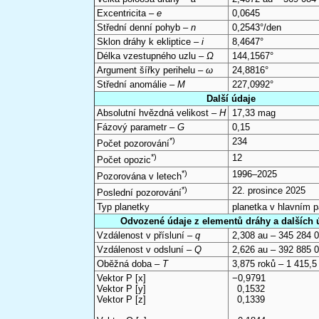
Excentricita –
e
0,0645
Střední denní pohyb –
n
0,2543°/den
Sklon dráhy k ekliptice –
i
8,4647°
Délka vzestupného uzlu –
Ω
144,1567°
Argument šířky perihelu –
ω
24,8816°
Střední anomálie –
M
227,0992°
Další údaje
Absolutní hvězdná velikost –
H
17,33 mag
Fázový parametr –
G
0,15
*)
234
Počet pozorování
*)
12
Počet opozic
*)
1996–2025
Pozorována v letech
*)
22. prosince 2025
Poslední pozorování
Typ planetky
planetka v hlavním 
Odvozené údaje z elementů dráhy a dalších 
Vzdálenost v přísluní –
q
2,308 au – 345 284 
Vzdálenost v odsluní –
Q
2,626 au – 392 885 
Oběžná doba –
T
3,875 roků – 1 415,5
Vektor P [x]
−0,9791
Vektor P [y]
0,1532
Vektor P [z]
0,1339