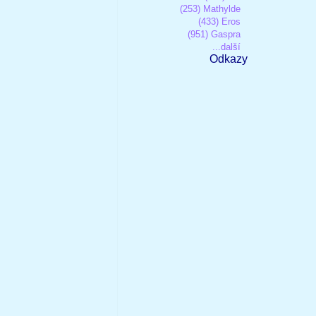
(253) Mathylde
(433) Eros
(951) Gaspra
...další
Odkazy