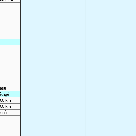
pásu
údajů
000 km
000 km
 dnů