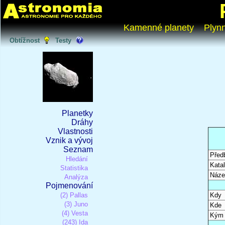
Kamenné planety
Plyn
Obtížnost
Testy
Planetky
Dráhy
Vlastnosti
Vznik a vývoj
Seznam
Před
Hledání
Katal
Statistika
Náze
Analýza
Pojmenování
(2) Pallas
Kdy
(3) Juno
Kde
(4) Vesta
Kým
(243) Ida