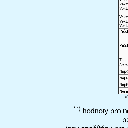
Vekto
Vekto
Vekto
Vekto
Vekto
Průc
Průc
Tiss
(vzta
Nejvě
Nejj
Nejd
Nejm
*
**)
hodnoty pro ne
p