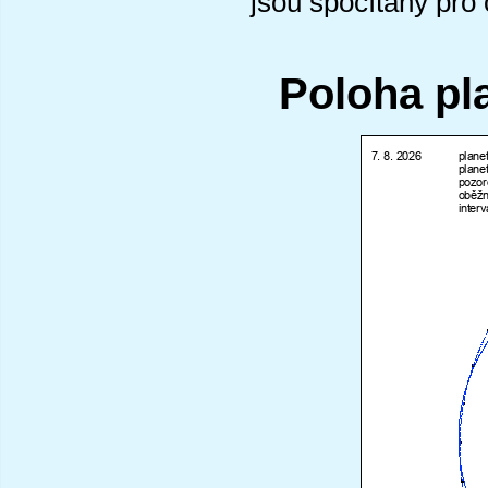
jsou spočítány pro
Poloha pl