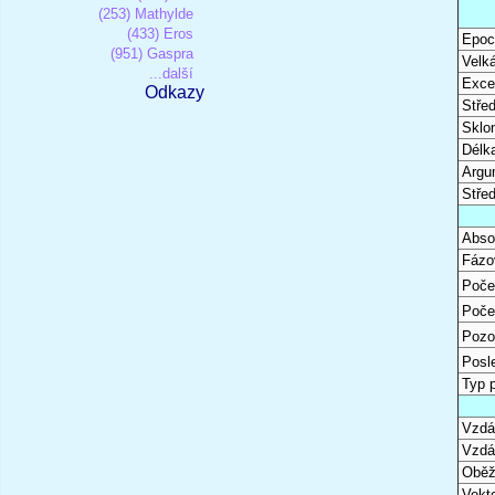
(253) Mathylde
(433) Eros
Epoc
(951) Gaspra
Velk
...další
Excen
Odkazy
Stře
Sklon
Délk
Argu
Stře
Abso
Fázo
Poče
Poče
Pozo
Posl
Typ 
Vzdál
Vzdá
Oběž
Vekto