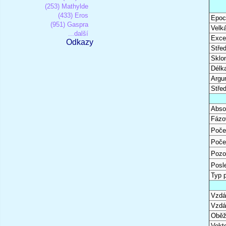
(253) Mathylde
(433) Eros
Epoc
(951) Gaspra
Velk
...další
Excen
Odkazy
Stře
Sklon
Délk
Argu
Stře
Abso
Fázo
Poče
Poče
Pozo
Posl
Typ 
Vzdál
Vzdá
Oběž
Vekto