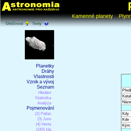
Kamenné planety
Plyn
Obtížnost
Testy
Planetky
Dráhy
Vlastnosti
Vznik a vývoj
Seznam
Před
Hledání
Katal
Statistika
Náze
Analýza
Pojmenování
(2) Pallas
Kdy
(3) Juno
Kde
(4) Vesta
Kým
(243) Ida