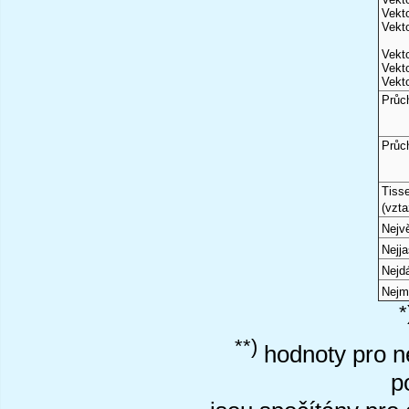
Vekto
Vekto
Vekto
Vekto
Vekto
Průc
Průc
Tiss
(vzta
Nejvě
Nejj
Nejd
Nejm
*
**)
hodnoty pro ne
p