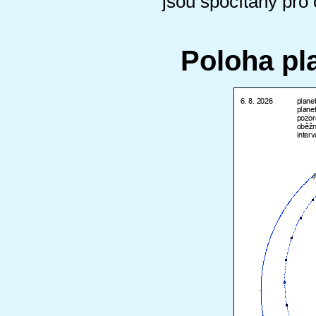
jsou spočítány pro
Poloha pl