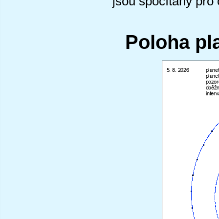
jsou spočítány pro
Poloha pl