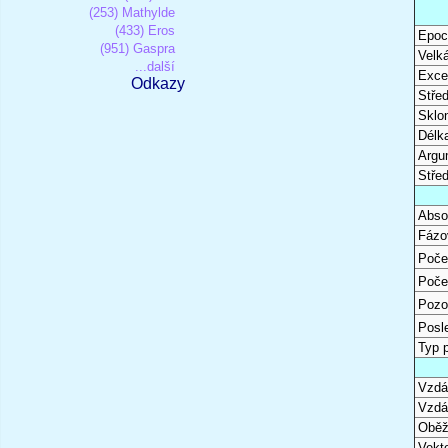
(253) Mathylde
(433) Eros
Epoc
(951) Gaspra
Velk
...další
Excen
Odkazy
Stře
Sklon
Délk
Argu
Stře
Abso
Fázo
Poče
Poče
Pozo
Posl
Typ 
Vzdál
Vzdá
Oběž
Vekto