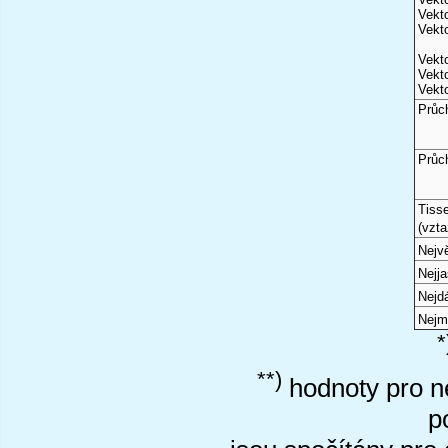
Vekto
Vekto
Vekto
Vekto
Vekto
Průc
Průc
Tiss
(vzta
Nejvě
Nejj
Nejd
Nejm
*
**)
hodnoty pro ne
p