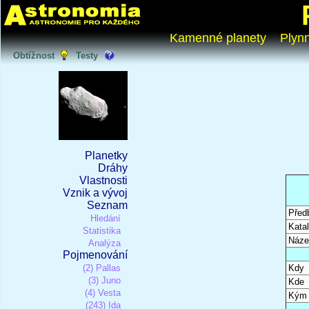
Kamenné planety
Plyn
Obtížnost
Testy
Planetky
Dráhy
Vlastnosti
Vznik a vývoj
Seznam
Před
Hledání
Katal
Statistika
Náze
Analýza
Pojmenování
(2) Pallas
Kdy
(3) Juno
Kde
(4) Vesta
Kým
(243) Ida