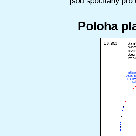
jsou spočítány pro
Poloha pl