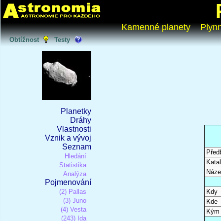
Kamenné planety
Plyn
Obtížnost
Testy
Planetky
Dráhy
Vlastnosti
Vznik a vývoj
Seznam
Před
Hledání
Katal
Statistika
Náze
Analýza
Pojmenování
(2) Pallas
Kdy
(3) Juno
Kde
(4) Vesta
Kým
(243) Ida