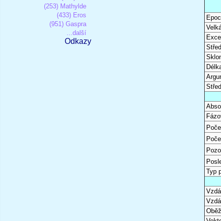
(253) Mathylde
(433) Eros
Epoc
(951) Gaspra
Velk
...další
Excen
Odkazy
Stře
Sklon
Délk
Argu
Stře
Abso
Fázo
Poče
Poče
Pozo
Posl
Typ 
Vzdál
Vzdá
Oběž
Vekto