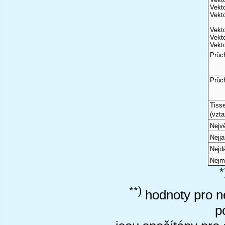
Vekto
Vekto
Vekto
Vekto
Vekto
Průc
Průc
Tiss
(vzta
Nejvě
Nejj
Nejd
Nejm
*
**)
hodnoty pro ne
p