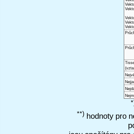
Vekto
Vekto
Vekto
Vekto
Vekto
Průc
Průc
Tiss
(vzta
Nejvě
Nejj
Nejd
Nejm
*
**)
hodnoty pro ne
p