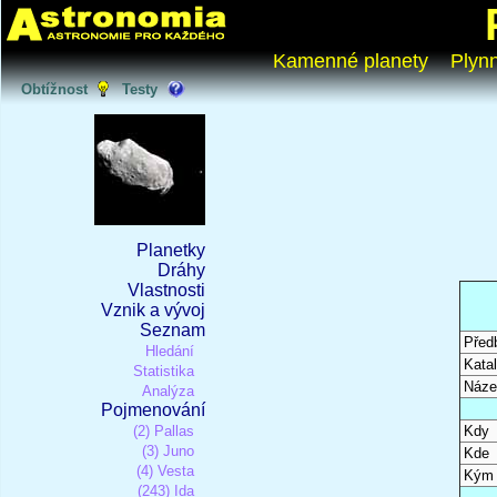
Kamenné planety
Plyn
Obtížnost
Testy
Planetky
Dráhy
Vlastnosti
Vznik a vývoj
Seznam
Před
Hledání
Katal
Statistika
Náze
Analýza
Pojmenování
(2) Pallas
Kdy
(3) Juno
Kde
(4) Vesta
Kým
(243) Ida