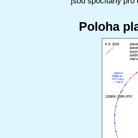
jsou spočítány pro
Poloha pl