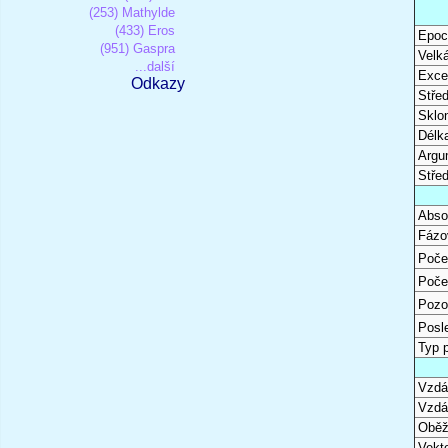
(253) Mathylde
(433) Eros
Epoc
(951) Gaspra
Velk
...další
Excen
Odkazy
Stře
Sklon
Délk
Argu
Stře
Abso
Fázo
Poče
Poče
Pozo
Posl
Typ 
Vzdál
Vzdá
Oběž
Vekto