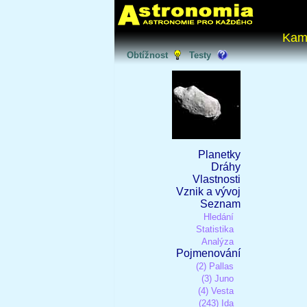
Kam
Obtížnost
Testy
Planetky
Dráhy
Vlastnosti
Vznik a vývoj
Seznam
Hledání
Statistika
Analýza
Pojmenování
(2) Pallas
(3) Juno
(4) Vesta
(243) Ida