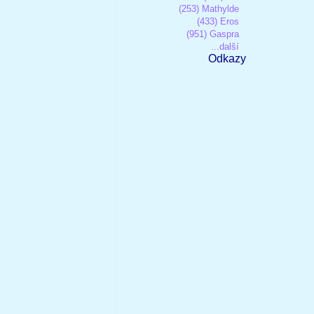
(253) Mathylde
(433) Eros
(951) Gaspra
...další
Odkazy