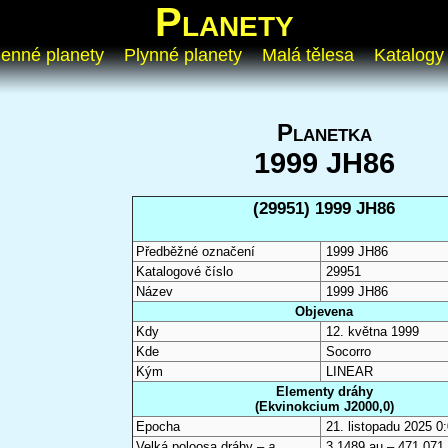
Planety
enné planety
Plynné planety
Malá tělesa
Katalogy
Planetka
1999 JH86
(29951) 1999 JH86
Předběžné označení
1999 JH86
Katalogové číslo
29951
Název
1999 JH86
Objevena
Kdy
12. května 1999
Kde
Socorro
Kým
LINEAR
Elementy dráhy
(Ekvinokcium J2000,0)
Epocha
21. listopadu 2025 
Velká poloosa dráhy –
a
3,1489 au – 471 071