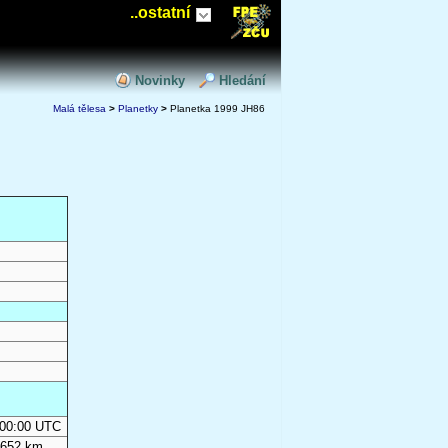
..ostatní
Novinky
Hledání
Malá tělesa
>
Planetky
>
Planetka 1999 JH86
0:00:00 UTC
 652 km