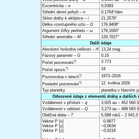
Excentricita –
e
0,0393
Střední denní pohyb –
n
0,1764°/den
Sklon dráhy k ekliptice –
i
21,2578°
Délka vzestupného uzlu –
Ω
176,9408°
Argument šířky perihelu –
ω
179,1693°
Střední anomálie –
M
129,7027°
Další údaje
Absolutní hvězdná velikost –
H
13,24 mag
Fázový parametr –
G
0,15
*)
3 773
Počet pozorování
*)
24
Počet opozic
*)
1973–2026
Pozorována v letech
*)
12. května 2026
Poslední pozorování
Typ planetky
planetka v hlavním 
Odvozené údaje z elementů dráhy a dalších 
Vzdálenost v přísluní –
q
3,025 au – 452 560 
Vzdálenost v odsluní –
Q
3,273 au – 489 583 
Oběžná doba –
T
5,588 roků – 2 041,0
Vektor P [x]
0,9977
Vektor P [y]
−0,0634
Vektor P [z]
−0,0218