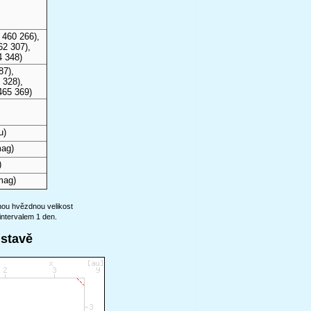
 460 266),
62 307),
4 348)
87),
 328),
465 369)
u)
mag)
)
mag)
anou hvězdnou velikost
intervalem 1 den.
ustavě