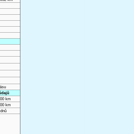
pásu
údajů
000 km
000 km
 dnů