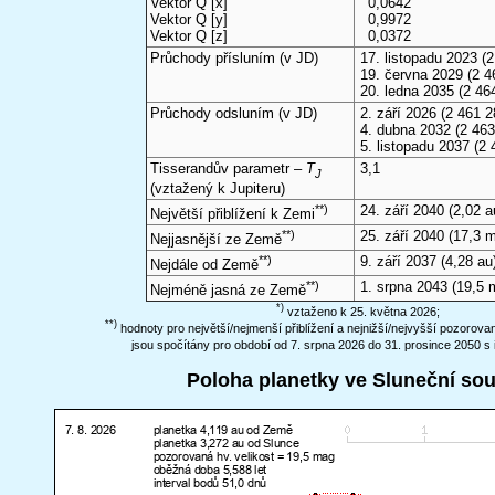
Vektor Q [x]
0,0642
Vektor Q [y]
0,9972
Vektor Q [z]
0,0372
Průchody přísluním (v
JD
)
17. listopadu 2023
(2
19. června 2029
(2 4
20. ledna 2035
(2 46
Průchody odsluním (v
JD
)
2. září 2026
(2 461 2
4. dubna 2032
(2 463
5. listopadu 2037
(2 
Tisserandův parametr –
T
3,1
J
(vztažený k Jupiteru)
**)
24. září 2040
(2,02 a
Největší přiblížení k Zemi
**)
25. září 2040
(17,3 
Nejjasnější ze Země
**)
9. září 2037
(4,28 au
Nejdále od Země
**)
1. srpna 2043
(19,5 
Nejméně jasná ze Země
*)
vztaženo k 25. května 2026;
**)
hodnoty pro největší/nejmenší přiblížení a nejnižší/nejvyšší pozorov
jsou spočítány pro období od 7. srpna 2026 do 31. prosince 2050 s 
Poloha planetky ve Sluneční so